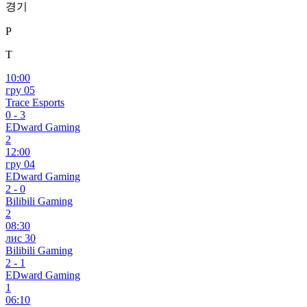
경기
P
T
10:00
гру 05
Trace Esports
0
-
3
EDward Gaming
2
12:00
гру 04
EDward Gaming
2
-
0
Bilibili Gaming
2
08:30
лис 30
Bilibili Gaming
2
-
1
EDward Gaming
1
06:10