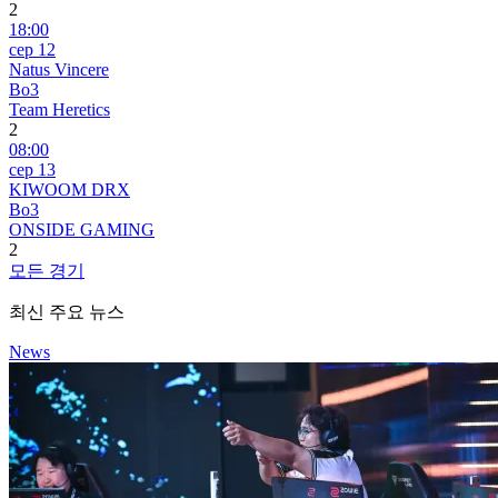
2
18:00
сер 12
Natus Vincere
Bo3
Team Heretics
2
08:00
сер 13
KIWOOM DRX
Bo3
ONSIDE GAMING
2
모든 경기
최신 주요 뉴스
News