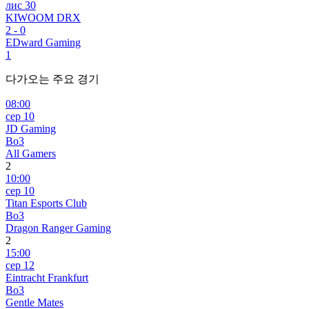
лис 30
KIWOOM DRX
2
-
0
EDward Gaming
1
다가오는 주요 경기
08:00
сер 10
JD Gaming
Bo3
All Gamers
2
10:00
сер 10
Titan Esports Club
Bo3
Dragon Ranger Gaming
2
15:00
сер 12
Eintracht Frankfurt
Bo3
Gentle Mates