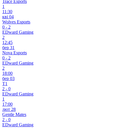
Trace Esports
1
11:30
кві 04
Wolves Esports
0
-
2
EDward Gaming
2
12:45
бер 31
Nova Esports
0
-
2
EDward Gaming
2
18:00
бер 03
T1
2
-
0
EDward Gaming
1
17:00
лют 28
Gentle Mates
2
-
0
EDward Gaming