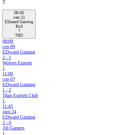
T
08:00
сер 11
EDward Gaming
Bo3
?
TBD
08:00
сер 09
EDward Gaming
2
-
1
Wolves Esports
1
11:00
сер 07
EDward Gaming
1
-
2
Titan Esports Club
1
11:45
лип 24
EDward Gaming
2
-
0
All Gamers
1