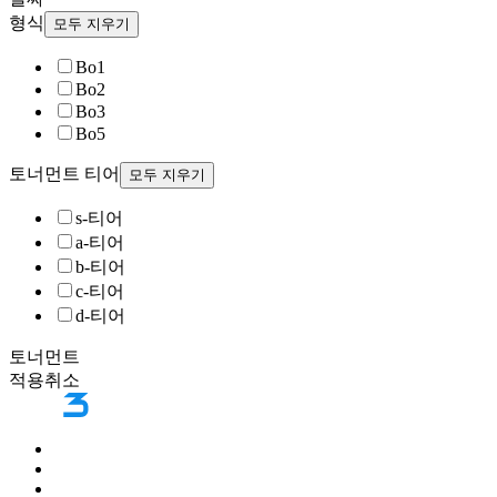
형식
모두 지우기
Bo1
Bo2
Bo3
Bo5
토너먼트 티어
모두 지우기
s-티어
a-티어
b-티어
c-티어
d-티어
토너먼트
적용
취소