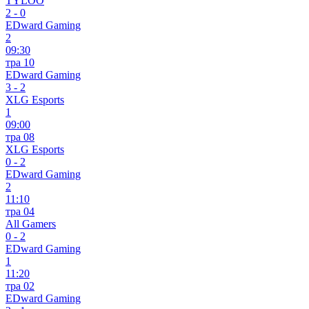
TYLOO
2
-
0
EDward Gaming
2
09:30
тра 10
EDward Gaming
3
-
2
XLG Esports
1
09:00
тра 08
XLG Esports
0
-
2
EDward Gaming
2
11:10
тра 04
All Gamers
0
-
2
EDward Gaming
1
11:20
тра 02
EDward Gaming