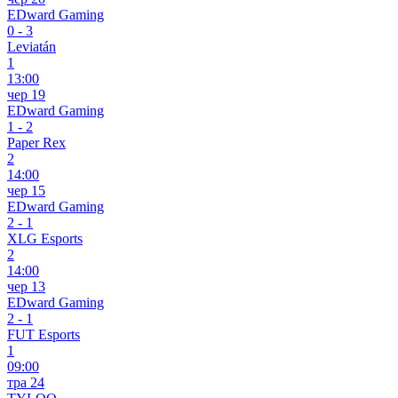
EDward Gaming
0
-
3
Leviatán
1
13:00
чер 19
EDward Gaming
1
-
2
Paper Rex
2
14:00
чер 15
EDward Gaming
2
-
1
XLG Esports
2
14:00
чер 13
EDward Gaming
2
-
1
FUT Esports
1
09:00
тра 24