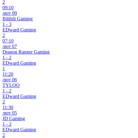
2
09:10
лют 09
Bilibili Gaming
1
-
3
EDward Gaming
2
07:10
лют 07
Dragon Ranger Gaming
1
-
2
EDward Gaming
1
11:20
лют 06
TYLOO
1
-
2
EDward Gaming
2
11:30
лют 05
JD Gaming
1
-
2
EDward Gaming
2