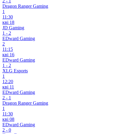
2
-
1
Dragon Ranger Gaming
1
11:30
кві 18
JD Gaming
1
-
2
EDward Gaming
2
11:15
кві 16
EDward Gaming
1
-
2
XLG Esports
1
12:20
кві 11
EDward Gaming
2
-
1
Dragon Ranger Gaming
1
11:30
кві 08
EDward Gaming
2
-
0