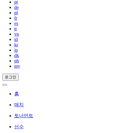
pt
de
pl
fr
es
tr
vn
id
kr
jp
dk
ph
my
로그인
홈
매치
토너먼트
선수