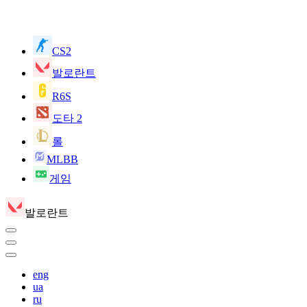
CS2
발로란트
R6S
도타 2
롤
MLBB
게임
발로란트
eng
ua
ru