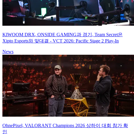
KIWOOM DRX, ONSIDE GAMING과 경기, Team Secret은
Xipto Esports와 맞대결 - VCT 2026: Pacific Stage 2 Play-In
News
OhnePixel, VALORANT Champions 2026 상하이 대회 참가 확
인