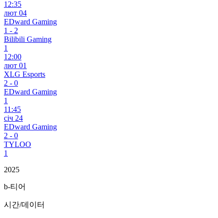
12:35
лют 04
EDward Gaming
1
-
2
Bilibili Gaming
1
12:00
лют 01
XLG Esports
2
-
0
EDward Gaming
1
11:45
січ 24
EDward Gaming
2
-
0
TYLOO
1
2025
b-티어
시간/데이터