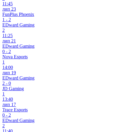
11:45
лип 23
FunPlus Phoenix
1
-
2
EDward Gaming
2
11:25
лип 21
EDward Gaming
0
-
2
Nova Esports
1
14:00
лип 19
EDward Gaming
2
-
0
JD Gaming
1
13:40
лип 17
Trace Esports
0
-
2
EDward Gaming
2
11:40