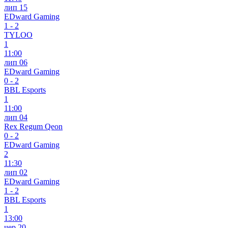
лип 15
EDward Gaming
1
-
2
TYLOO
1
11:00
лип 06
EDward Gaming
0
-
2
BBL Esports
1
11:00
лип 04
Rex Regum Qeon
0
-
2
EDward Gaming
2
11:30
лип 02
EDward Gaming
1
-
2
BBL Esports
1
13:00
чер 20