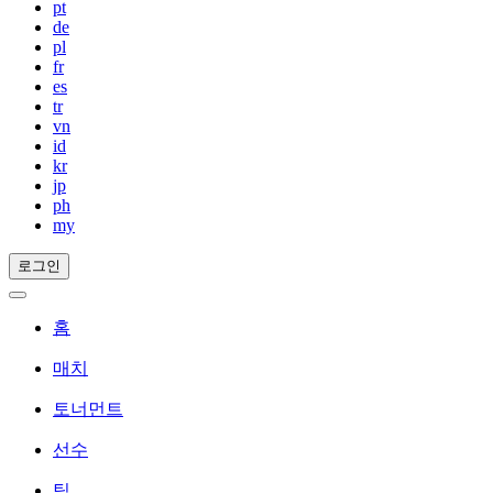
pt
de
pl
fr
es
tr
vn
id
kr
jp
ph
my
로그인
홈
매치
토너먼트
선수
팀