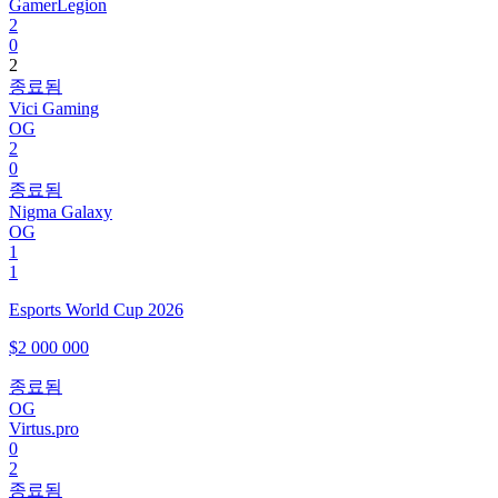
GamerLegion
2
0
2
종료됨
Vici Gaming
OG
2
0
종료됨
Nigma Galaxy
OG
1
1
Esports World Cup 2026
$2 000 000
종료됨
OG
Virtus.pro
0
2
종료됨