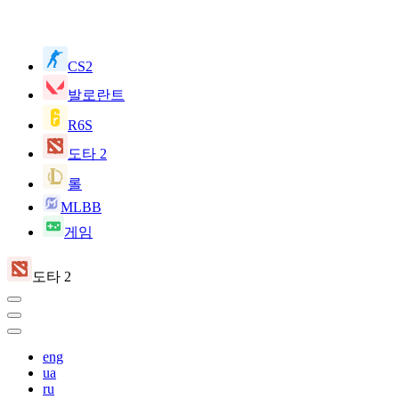
CS2
발로란트
R6S
도타 2
롤
MLBB
게임
도타 2
eng
ua
ru