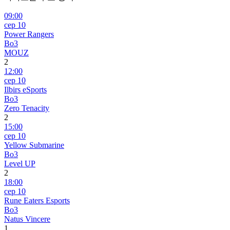
09:00
сер 10
Power Rangers
Bo3
MOUZ
2
12:00
сер 10
Ilbirs eSports
Bo3
Zero Tenacity
2
15:00
сер 10
Yellow Submarine
Bo3
Level UP
2
18:00
сер 10
Rune Eaters Esports
Bo3
Natus Vincere
1