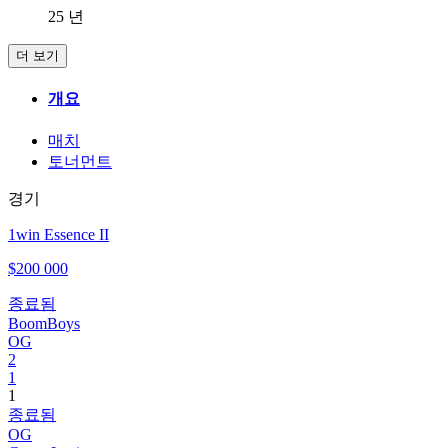
25 년
더 보기
개요
매치
토너먼트
경기
1win Essence II
$200 000
종료됨
BoomBoys
OG
2
1
1
종료됨
OG