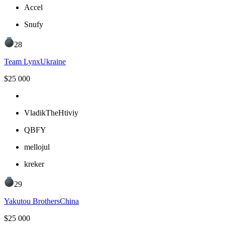
Accel
Snufy
28
Team Lynx
Ukraine
$
25 000
VladikTheHtiviy
QBFY
mellojul
kreker
29
Yakutou Brothers
China
$
25 000