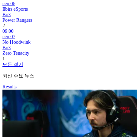
сер 06
Ilbirs eSports
Bo3
Power Rangers
2
09:00
сер 07
No Hoodwink
Bo3
Zero Tenacity
1
모든 경기
최신 주요 뉴스
Results