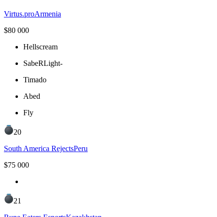
Virtus.pro
Armenia
$
80 000
Hellscream
SabeRLight-
Timado
Abed
Fly
20
South America Rejects
Peru
$
75 000
21