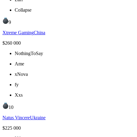
Collapse
9
Xtreme Gaming
China
$
260 000
NothingToSay
Ame
xNova
fy
Xxs
10
Natus Vincere
Ukraine
$
225 000