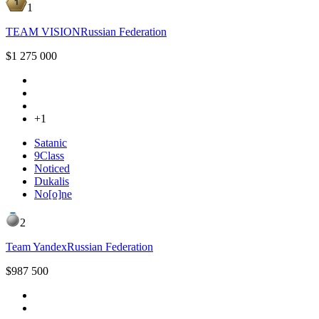
1
TEAM VISION
Russian Federation
$
1 275 000
+1
Satanic
9Class
Noticed
Dukalis
No[o]ne
2
Team Yandex
Russian Federation
$
987 500