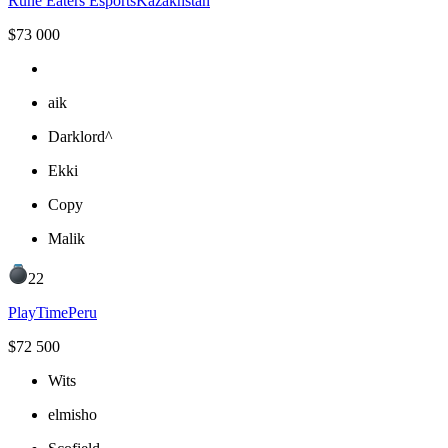
Rune Eaters Esports
Kazakhstan
$
73 000
aik
Darklord^
Ekki
Copy
Malik
22
PlayTime
Peru
$
72 500
Wits
elmisho