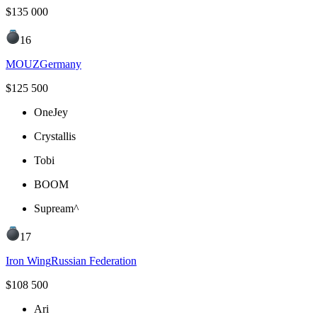
$
135 000
16
MOUZ
Germany
$
125 500
OneJey
Crystallis
Tobi
BOOM
Supream^
17
Iron Wing
Russian Federation
$
108 500
Ari