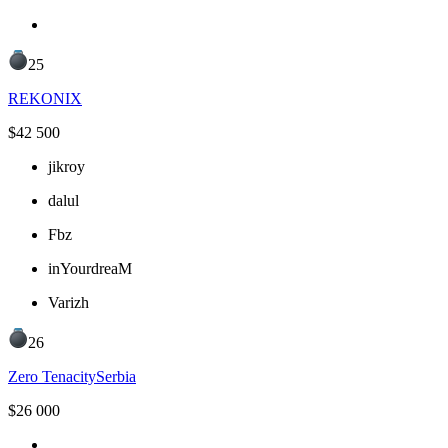
25
REKONIX
$
42 500
jikroy
dalul
Fbz
inYourdreaM
Varizh
26
Zero Tenacity
Serbia
$
26 000