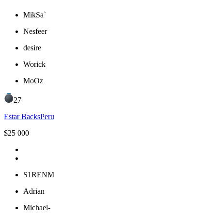
MikSa`
Nesfeer
desire
Worick
MoOz
27
Estar Backs
Peru
$
25 000
S1RENM
Adrian
Michael-