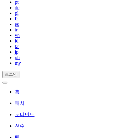
pt
de
pl
fr
es
tr
vn
id
kr
jp
ph
my
로그인
홈
매치
토너먼트
선수
팀