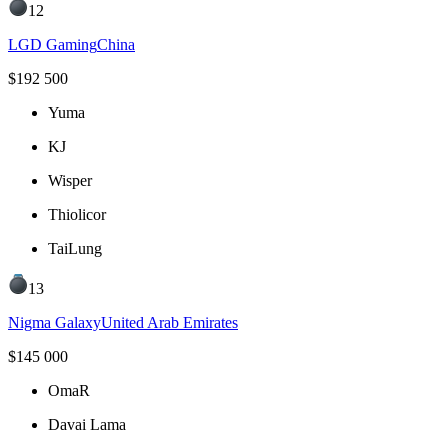
12
LGD Gaming
China
$
192 500
Yuma
KJ
Wisper
Thiolicor
TaiLung
13
Nigma Galaxy
United Arab Emirates
$
145 000
OmaR
Davai Lama