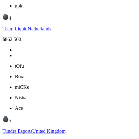
gpk
4
Team Liquid
Netherlands
$
862 500
tOfu
Boxi
miCKe
Nisha
Ace
5
Tundra Esports
United Kingdom