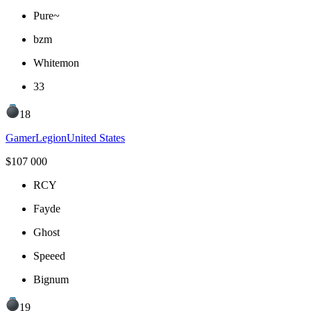
Pure~
bzm
Whitemon
33
18
GamerLegion
United States
$
107 000
RCY
Fayde
Ghost
Speeed
Bignum
19