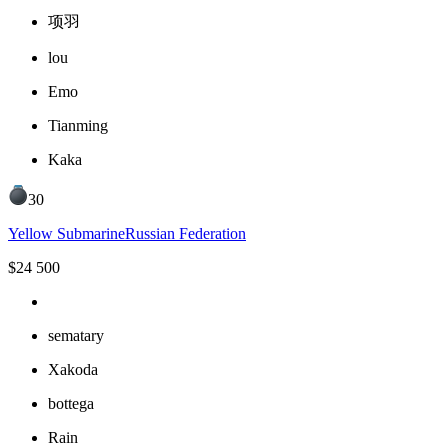
项羽
lou
Emo
Tianming
Kaka
30
Yellow Submarine
Russian Federation
$
24 500
sematary
Xakoda
bottega
Rain