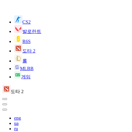
CS2
발로란트
R6S
도타 2
롤
MLBB
게임
도타 2
eng
ua
ru