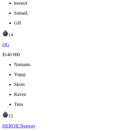
lorenof
SumaiL
GH
14
OG
$
140 000
Natsumi-
Yopaj-
Skem
Raven
Tims
15
HEROIC
Norway