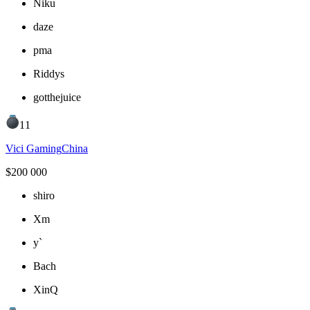
Niku
daze
pma
Riddys
gotthejuice
11
Vici Gaming
China
$
200 000
shiro
Xm
y`
Bach
XinQ