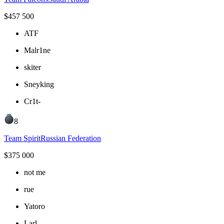
$
457 500
ATF
Malr1ne
skiter
Sneyking
Cr1t-
8
Team Spirit
Russian Federation
$
375 000
not me
rue
Yatoro
Larl