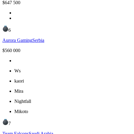
$
647 500
6
Aurora Gaming
Serbia
$
560 000
Ws
kaori
Mira
Nightfall
Mikoto
7
Team Falcons
Saudi Arabia