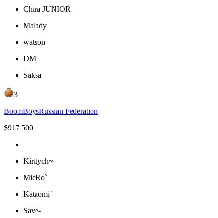
Chira JUNIOR
Malady
watson
DM
Saksa
3
BoomBoys
Russian Federation
$
917 500
Kiritych~
MieRo`
Kataomi`
Save-