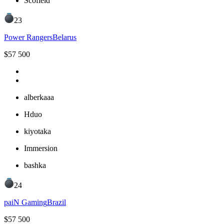
Scofield
23
Power Rangers
Belarus
$
57 500
alberkaaa
Hduo
kiyotaka
Immersion
bashka
24
paiN Gaming
Brazil
$
57 500