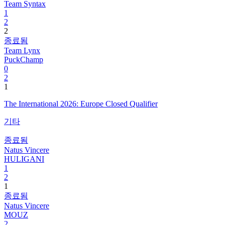
Team Syntax
1
2
2
종료됨
Team Lynx
PuckChamp
0
2
1
The International 2026: Europe Closed Qualifier
기타
종료됨
Natus Vincere
HULIGANI
1
2
1
종료됨
Natus Vincere
MOUZ
2