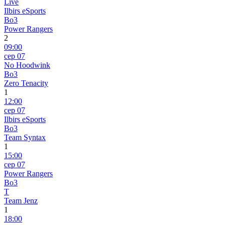
Live
Ilbirs eSports
Bo3
Power Rangers
2
09:00
сер 07
No Hoodwink
Bo3
Zero Tenacity
1
12:00
сер 07
Ilbirs eSports
Bo3
Team Syntax
1
15:00
сер 07
Power Rangers
Bo3
T
Team Jenz
1
18:00