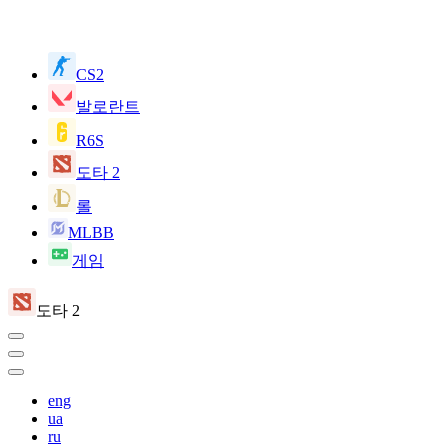
CS2
발로란트
R6S
도타 2
롤
MLBB
게임
도타 2
eng
ua
ru