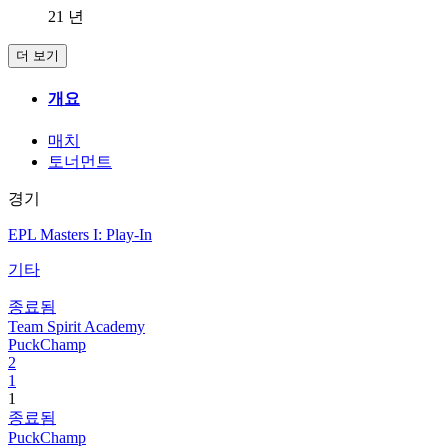
21 년
더 보기
개요
매치
토너먼트
경기
EPL Masters I: Play-In
기타
종료됨
Team Spirit Academy
PuckChamp
2
1
1
종료됨
PuckChamp