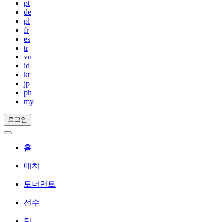
pt
de
pl
fr
es
tr
vn
id
kr
jp
ph
my
로그인
홈
매치
토너먼트
선수
팀