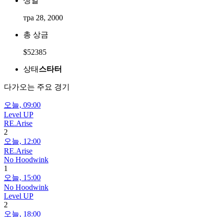
생일
тра 28, 2000
총 상금
$52385
상태
스타터
다가오는 주요 경기
오늘,
09:00
Level UP
RE.Arise
2
오늘,
12:00
RE.Arise
No Hoodwink
1
오늘,
15:00
No Hoodwink
Level UP
2
오늘,
18:00