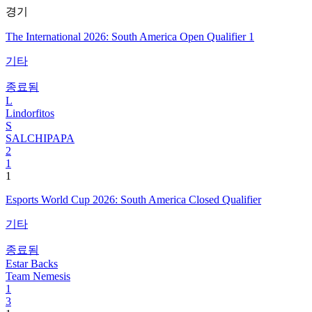
경기
The International 2026: South America Open Qualifier 1
기타
종료됨
L
Lindorfitos
S
SALCHIPAPA
2
1
1
Esports World Cup 2026: South America Closed Qualifier
기타
종료됨
Estar Backs
Team Nemesis
1
3