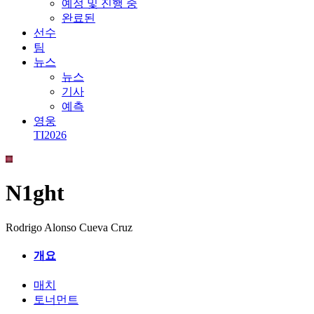
예정 및 진행 중
완료된
선수
팀
뉴스
뉴스
기사
예측
영웅
TI2026
N1ght
Rodrigo Alonso Cueva Cruz
개요
매치
토너먼트