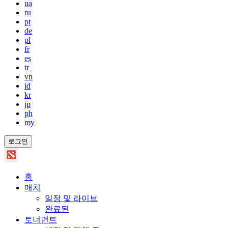
ua
ru
pt
de
pl
fr
es
tr
vn
id
kr
jp
ph
my
로그인
홈
매치
일정 및 라이브
완료된
토너먼트