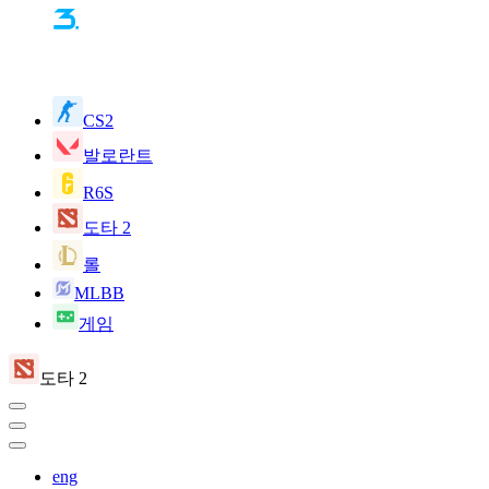
CS2
발로란트
R6S
도타 2
롤
MLBB
게임
도타 2
eng