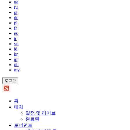
ua
ru
pt
de
pl
fr
es
tr
vn
id
kr
jp
ph
my
로그인
홈
매치
일정 및 라이브
완료된
토너먼트