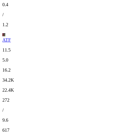
0.4
/
1.2
ATF
11.5
5.0
16.2
34.2K
22.4K
272
/
9.6
617