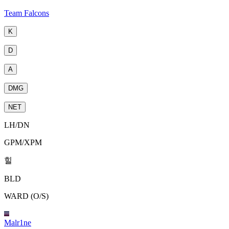
Team Falcons
K
D
A
DMG
NET
LH
/
DN
GPM
/
XPM
힐
BLD
WARD (O/S)
Malr1ne