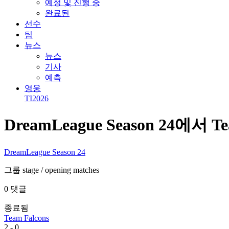
예정 및 진행 중
완료된
선수
팀
뉴스
뉴스
기사
예측
영웅
TI2026
DreamLeague Season 24에서 Tea
DreamLeague Season 24
그룹 stage
/ opening matches
0 댓글
종료됨
Team Falcons
2
-
0