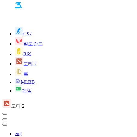
CS2
발로란트
R6S
도타 2
롤
MLBB
게임
도타 2
eng