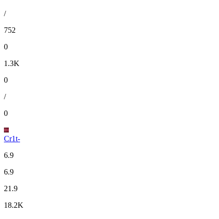
/
752
0
1.3K
0
/
0
Cr1t-
6.9
6.9
21.9
18.2K