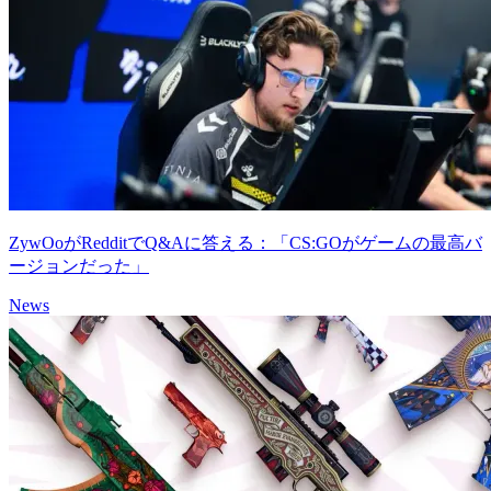
ZywOoがRedditでQ&Aに答える：「CS:GOがゲームの最高バ
ージョンだった」
News