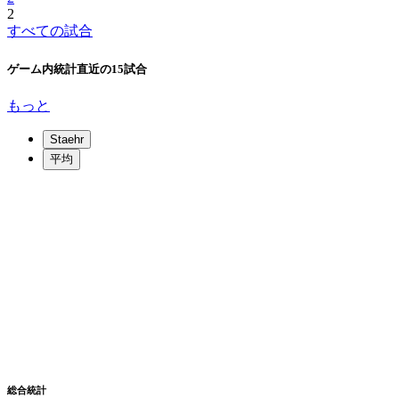
2
すべての試合
ゲーム内統計
直近の15試合
もっと
Staehr
平均
総合統計