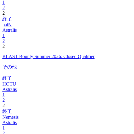
1
2
2
終了
paiN
Astralis
1
2
2
BLAST Bounty Summer 2026: Closed Qualifier
その他
終了
HOTU
Astralis
1
2
2
終了
Nemesis
Astralis
1
2