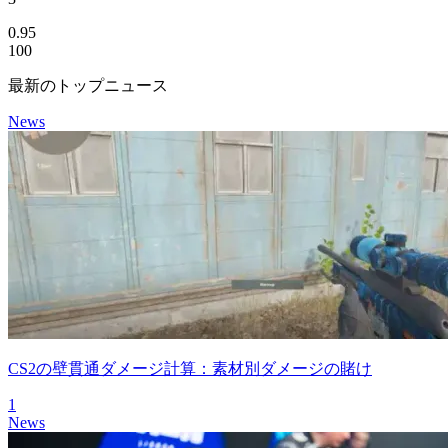
0.95
100
最新のトップニュース
News
CS2の壁貫通ダメージ計算：素材別ダメージの賭け
1
News