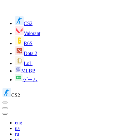
CS2
Valorant
R6S
Dota 2
LoL
MLBB
ゲーム
CS2
eng
ua
ru
pt