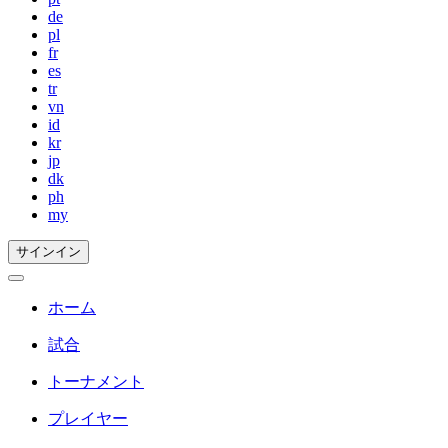
de
pl
fr
es
tr
vn
id
kr
jp
dk
ph
my
サインイン
ホーム
試合
トーナメント
プレイヤー