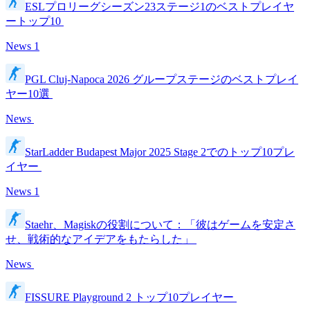
ESLプロリーグシーズン23ステージ1のベストプレイヤ
ートップ10
News
1
PGL Cluj-Napoca 2026 グループステージのベストプレイ
ヤー10選
News
StarLadder Budapest Major 2025 Stage 2でのトップ10プレ
イヤー
News
1
Staehr、Magiskの役割について：「彼はゲームを安定さ
せ、戦術的なアイデアをもたらした」
News
FISSURE Playground 2 トップ10プレイヤー