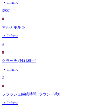
•
Inferno
390
74
マルチキル x-
•
Inferno
4
クラッチ (対戦相手)
•
Inferno
2
フラッシュ継続時間 (ラウンド/秒)
•
Inferno