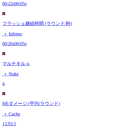
00:22
s
00:05
s
フラッシュ継続時間 (ラウンド/秒)
•
Inferno
00:26
s
00:05
s
マルチキル x-
•
Nuke
4
HEダメージ (平均/ラウンド)
•
Cache
13.9
3.5