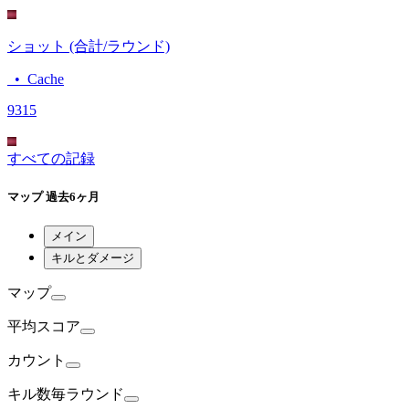
ショット (合計/ラウンド)
•
Cache
93
15
すべての記録
マップ
過去6ヶ月
メイン
キルとダメージ
マップ
平均
スコア
カウント
キル数
毎ラウンド