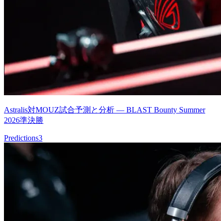
Astralis対MOUZ試合予測と分析 — BLAST Bounty Summer
2026準決勝
Predictions
3