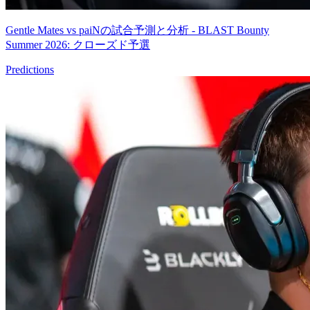
Gentle Mates vs paiNの試合予測と分析 - BLAST Bounty
Summer 2026: クローズド予選
Predictions