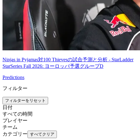
Ninjas in Pyjamas対100 Thievesの試合予測と分析 - StarLadder
StarSeries Fall 2026: ヨーロッパ予選グループD
Predictions
フィルター
フィルターをリセット
日付
すべての時間
プレイヤー
チーム
カテゴリー
すべてクリア