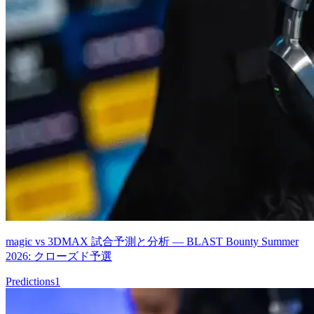
magic vs 3DMAX 試合予測と分析 — BLAST Bounty Summer
2026: クローズド予選
Predictions
1