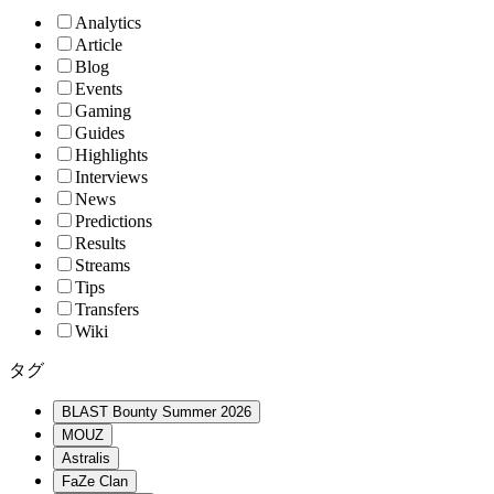
Analytics
Article
Blog
Events
Gaming
Guides
Highlights
Interviews
News
Predictions
Results
Streams
Tips
Transfers
Wiki
タグ
BLAST Bounty Summer 2026
MOUZ
Astralis
FaZe Clan