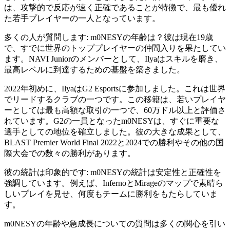
は、攻撃的で反応が速く正確であることが特徴で、最も優れ
た若手プレイヤーの一人となっています。
多くの人が質問します: m0NESYの年齢は？彼は現在19歳
で、すでに世界のトッププレイヤーの仲間入りを果たしてい
ます。NAVI Juniorのメンバーとして、Ilyaはスキルを磨き、
最高レベルに到達するための基盤を築きました。
2022年初めに、IlyaはG2 Esportsに参加しました。これは世界
でリードするクラブの一つです。この移籍は、若いプレイヤ
ーとしては最も高額な取引の一つで、60万ドル以上と評価さ
れています。G2の一員となったm0NESYは、すぐに重要な
選手としての地位を確立しました。彼の大きな成果として、
BLAST Premier World Final 2022と2024での勝利やその他の国
際大会での数々の勝利があります。
彼の統計は印象的です: m0NESYの統計は安定性と正確性を
強調しています。例えば、InfernoとMirageのマップで素晴ら
しいプレイを見せ、何度もチームに勝利をもたらしていま
す。
m0NESYの年齢や急成長についての質問は多くの関心を引い