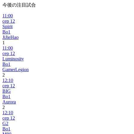
今後の注目試合
11:00
сер 12
Spirit
Bo1
JiJieHao
1
11:00
сер 12
Luminosity
Bo1
GamerLegion
2
12:10
сер 12
BIG
Bo1
Aurora
2
12:10
сер 12
G2
Bo1