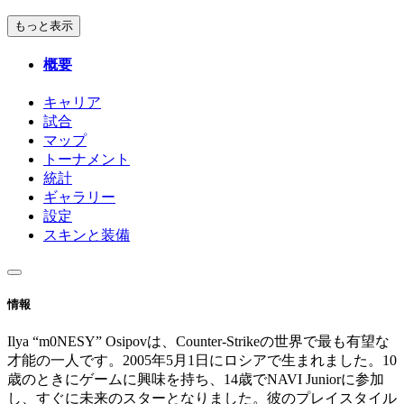
もっと表示
概要
キャリア
試合
マップ
トーナメント
統計
ギャラリー
設定
スキンと装備
情報
Ilya “m0NESY” Osipovは、Counter-Strikeの世界で最も有望な
才能の一人です。2005年5月1日にロシアで生まれました。10
歳のときにゲームに興味を持ち、14歳でNAVI Juniorに参加
し、すぐに未来のスターとなりました。彼のプレイスタイル