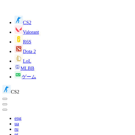
CS2
Valorant
R6S
Dota 2
LoL
MLBB
ゲーム
CS2
eng
ua
ru
pt