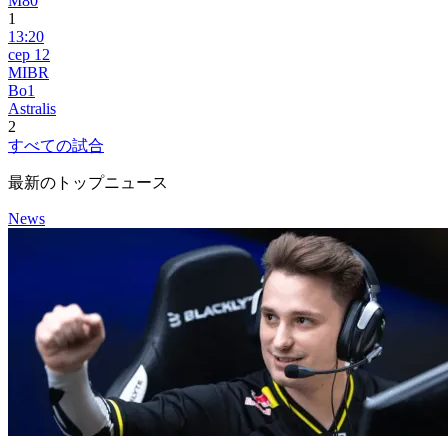
M80
1
13:20
сер 12
MIBR
Bo1
Astralis
2
すべての試合
最新のトップニュース
News