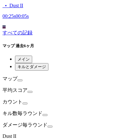
•
Dust II
00:25
s
00:05
s
すべての記録
マップ
過去6ヶ月
メイン
キルとダメージ
マップ
平均
スコア
カウント
キル数
毎ラウンド
ダメージ
毎ラウンド
Dust II