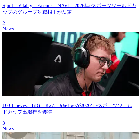
Spirit、Vitality、Falcons、NAVI、2026年eスポーツワールドカ
ップのグループ対戦相手が決定
2
News
100 Thieves、BIG、K27、JiJieHaoが2026年eスポーツワール
ドカップ出場権を獲得
3
News