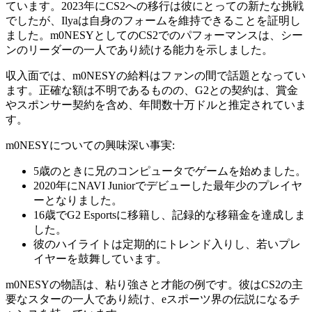
ています。2023年にCS2への移行は彼にとっての新たな挑戦
でしたが、Ilyaは自身のフォームを維持できることを証明し
ました。m0NESYとしてのCS2でのパフォーマンスは、シー
ンのリーダーの一人であり続ける能力を示しました。
収入面では、m0NESYの給料はファンの間で話題となってい
ます。正確な額は不明であるものの、G2との契約は、賞金
やスポンサー契約を含め、年間数十万ドルと推定されていま
す。
m0NESYについての興味深い事実:
5歳のときに兄のコンピュータでゲームを始めました。
2020年にNAVI Juniorでデビューした最年少のプレイヤ
ーとなりました。
16歳でG2 Esportsに移籍し、記録的な移籍金を達成しま
した。
彼のハイライトは定期的にトレンド入りし、若いプレ
イヤーを鼓舞しています。
m0NESYの物語は、粘り強さと才能の例です。彼はCS2の主
要なスターの一人であり続け、eスポーツ界の伝説になるチ