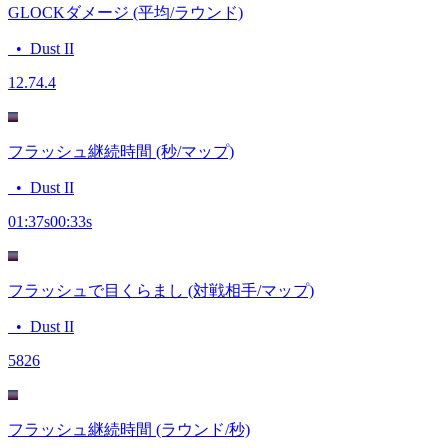
GLOCKダメージ (平均/ラウンド)
•
Dust II
12.7
4.4
フラッシュ継続時間 (秒/マップ)
•
Dust II
01:37
s
00:33
s
フラッシュで目くらまし (対戦相手/マップ)
•
Dust II
58
26
フラッシュ継続時間 (ラウンド/秒)