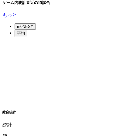
ゲーム内統計
直近の15試合
もっと
m0NESY
平均
総合統計
統計