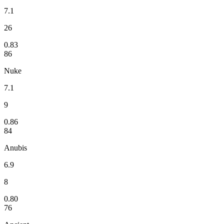
7.1
26
0.83
86
Nuke
7.1
9
0.86
84
Anubis
6.9
8
0.80
76