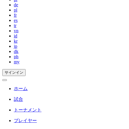
de
pl
fr
es
tr
vn
id
kr
jp
dk
ph
my
サインイン
ホーム
試合
トーナメント
プレイヤー