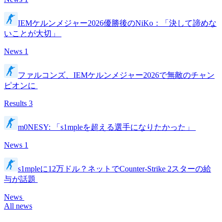
IEMケルンメジャー2026優勝後のNiKo：「決して諦めな
いことが大切」
News
1
ファルコンズ、IEMケルンメジャー2026で無敵のチャン
ピオンに
Results
3
m0NESY: 「s1mpleを超える選手になりたかった」
News
1
s1mpleに12万ドル？ネットでCounter-Strike 2スターの給
与が話題
News
All news