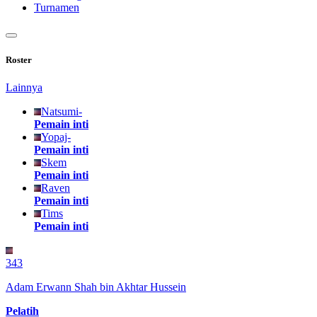
Turnamen
Roster
Lainnya
Natsumi-
Pemain inti
Yopaj-
Pemain inti
Skem
Pemain inti
Raven
Pemain inti
Tims
Pemain inti
343
Adam Erwann Shah bin Akhtar Hussein
Pelatih