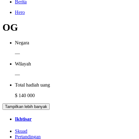
Berita
Hero
OG
Negara
—
Wilayah
—
Total hadiah uang
$ 140 000
Tampilkan lebih banyak
Ikhtisar
Skuad
Pertandingan