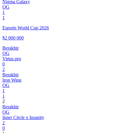
Nigma Galaxy
OG
1
1
Esports World Cup 2026
$2 000 000
Berakhir
OG
Virtus.pro
0
2
Berakhir
Iron Wing
OG
1
1
2
Berakhir
OG
Inner Circle x Insanity
2
0