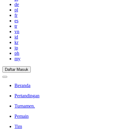
de
pl
fr
es
tr
vn
id
kr
jp
ph
my
Daftar Masuk
Beranda
Pertandingan
Turnamen.
Pemain
Tim