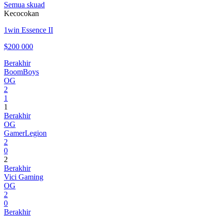
Semua skuad
Kecocokan
1win Essence II
$200 000
Berakhir
BoomBoys
OG
2
1
1
Berakhir
OG
GamerLegion
2
0
2
Berakhir
Vici Gaming
OG
2
0
Berakhir