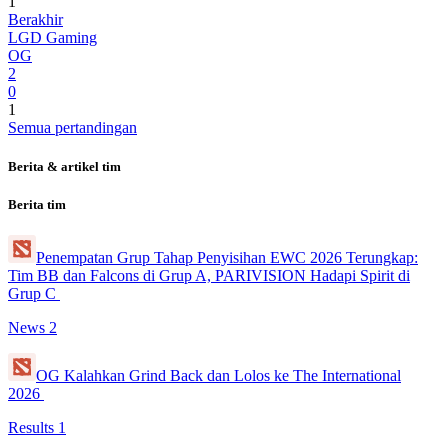
1
Berakhir
LGD Gaming
OG
2
0
1
Semua pertandingan
Berita & artikel tim
Berita tim
Penempatan Grup Tahap Penyisihan EWC 2026 Terungkap:
Tim BB dan Falcons di Grup A, PARIVISION Hadapi Spirit di
Grup C
News
2
OG Kalahkan Grind Back dan Lolos ke The International
2026
Results
1