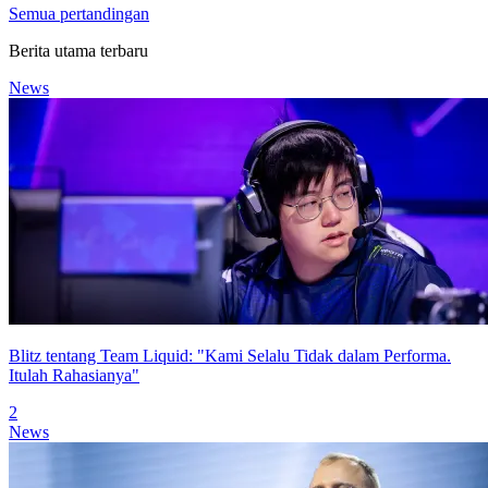
Semua pertandingan
Berita utama terbaru
News
Blitz tentang Team Liquid: "Kami Selalu Tidak dalam Performa.
Itulah Rahasianya"
2
News