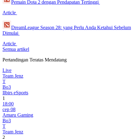
Pemain Dota 2 dengan Pendapatan Tertinggi
Article
DreamLeague Season 28: yang Perlu Anda Ketahui Sebelum
Dimulai
Article
Semua artikel
Pertandingan Teratas Mendatang
Live
Team Jenz
T
Bo3
Ilbirs eSports
1
18:00
сер 08
Amaru Gaming
Bo3
T
Team Jenz
2