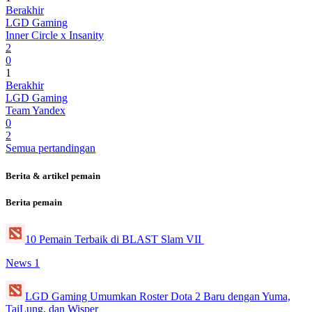
Berakhir
LGD Gaming
Inner Circle x Insanity
2
0
1
Berakhir
LGD Gaming
Team Yandex
0
2
Semua pertandingan
Berita & artikel pemain
Berita pemain
10 Pemain Terbaik di BLAST Slam VII
News
1
LGD Gaming Umumkan Roster Dota 2 Baru dengan Yuma,
TaiLung, dan Wisper