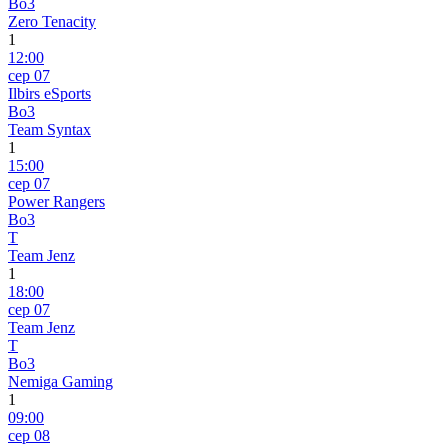
Bo3
Zero Tenacity
1
12:00
сер 07
Ilbirs eSports
Bo3
Team Syntax
1
15:00
сер 07
Power Rangers
Bo3
T
Team Jenz
1
18:00
сер 07
Team Jenz
T
Bo3
Nemiga Gaming
1
09:00
сер 08