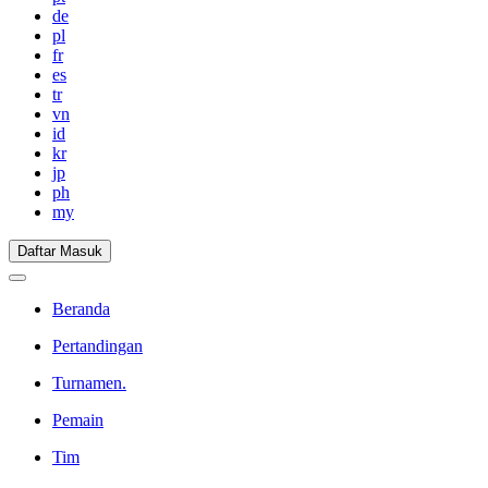
de
pl
fr
es
tr
vn
id
kr
jp
ph
my
Daftar Masuk
Beranda
Pertandingan
Turnamen.
Pemain
Tim