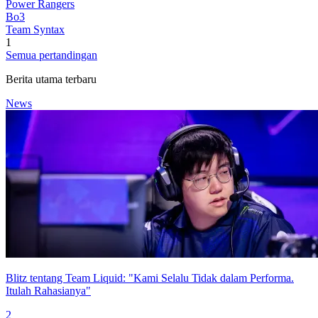
Power Rangers
Bo3
Team Syntax
1
Semua pertandingan
Berita utama terbaru
News
Blitz tentang Team Liquid: "Kami Selalu Tidak dalam Performa.
Itulah Rahasianya"
2