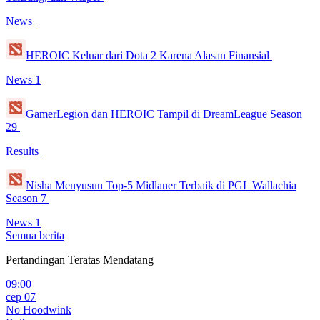
News
HEROIC Keluar dari Dota 2 Karena Alasan Finansial
News
1
GamerLegion dan HEROIC Tampil di DreamLeague Season
29
Results
Nisha Menyusun Top-5 Midlaner Terbaik di PGL Wallachia
Season 7
News
1
Semua berita
Pertandingan Teratas Mendatang
09:00
сер 07
No Hoodwink