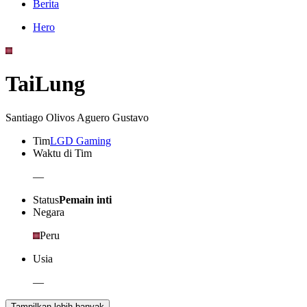
Berita
Hero
TaiLung
Santiago Olivos Aguero Gustavo
Tim
LGD Gaming
Waktu di Tim
—
Status
Pemain inti
Negara
Peru
Usia
—
Tampilkan lebih banyak