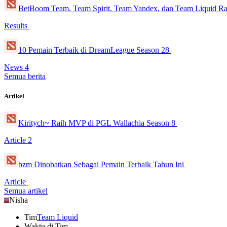
BetBoom Team, Team Spirit, Team Yandex, dan Team Liquid R
Results
10 Pemain Terbaik di DreamLeague Season 28
News
4
Semua berita
Artikel
Kiritych~ Raih MVP di PGL Wallachia Season 8
Article
2
bzm Dinobatkan Sebagai Pemain Terbaik Tahun Ini
Article
Semua artikel
Nisha
Tim
Team Liquid
Waktu di Tim