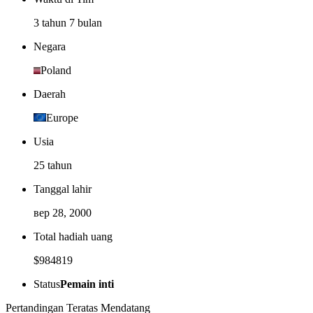
3 tahun 7 bulan
Negara
Poland
Daerah
Europe
Usia
25 tahun
Tanggal lahir
вер 28, 2000
Total hadiah uang
$984819
Status
Pemain inti
Pertandingan Teratas Mendatang