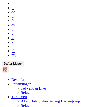
ru
pt
de
pl
fr
es
tr
vn
id
kr
jp
ph
my
Daftar Masuk
Beranda
Pertandingan
Jadwal dan Live
Selesai
Turnamen
Akan Datang dan Sedang Berlangsung
Selesai