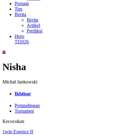
Pemain
Tim
Berita
Berita
Artikel
Prediksi
Hero
TI2026
Nisha
Michał Jankowski
Ikhtisar
Pertandingan
Turnamen
Kecocokan
1win Essence II