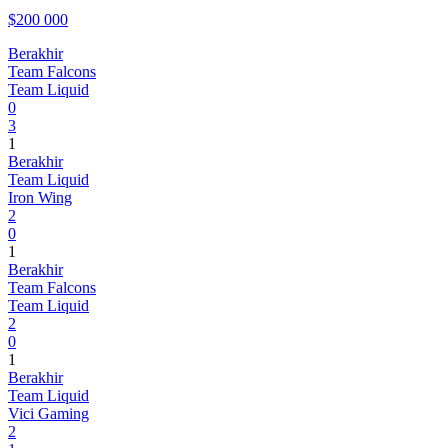
$200 000
Berakhir
Team Falcons
Team Liquid
0
3
1
Berakhir
Team Liquid
Iron Wing
2
0
1
Berakhir
Team Falcons
Team Liquid
2
0
1
Berakhir
Team Liquid
Vici Gaming
2