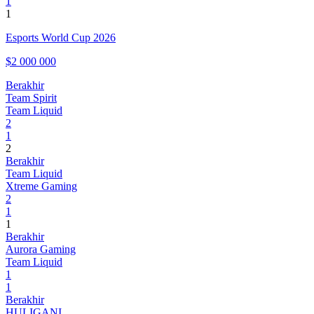
1
1
Esports World Cup 2026
$2 000 000
Berakhir
Team Spirit
Team Liquid
2
1
2
Berakhir
Team Liquid
Xtreme Gaming
2
1
1
Berakhir
Aurora Gaming
Team Liquid
1
1
Berakhir
HULIGANI