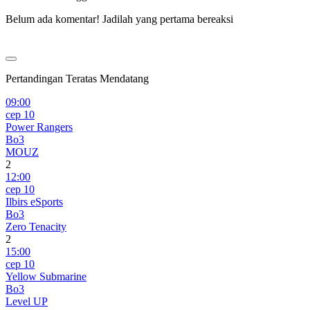
Belum ada komentar! Jadilah yang pertama bereaksi
Pertandingan Teratas Mendatang
09:00
сер 10
Power Rangers
Bo3
MOUZ
2
12:00
сер 10
Ilbirs eSports
Bo3
Zero Tenacity
2
15:00
сер 10
Yellow Submarine
Bo3
Level UP