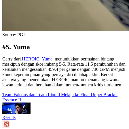
Source: PGL
#5. Yuma
Carry dari
HEROIC
,
Yuma
, menunjukkan permainan bintang
meskipun dengan skor imbang 5-5. Rata-rata 11.5 pembunuhan dan
kerusakan mengesankan 459.4 per game dengan 730 GPM menjadi
kunci kepemimpinan yang percaya diri di tahap akhir. Berkat
aksinya yang menentukan, HEROIC mampu menantang lawan-
lawan terkuat dan bertahan dalam momen-momen kritis turnamen.
Team Falcons dan Team Liquid Melaju ke Final Upper Bracket
Essence II
Results