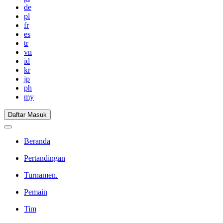
de
pl
fr
es
tr
vn
id
kr
jp
ph
my
Daftar Masuk
Beranda
Pertandingan
Turnamen.
Pemain
Tim