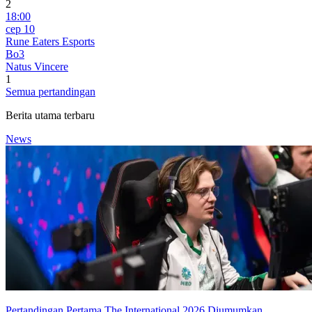
2
18:00
сер 10
Rune Eaters Esports
Bo3
Natus Vincere
1
Semua pertandingan
Berita utama terbaru
News
Pertandingan Pertama The International 2026 Diumumkan