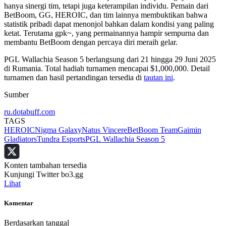
hanya sinergi tim, tetapi juga keterampilan individu. Pemain dari
BetBoom, GG, HEROIC, dan tim lainnya membuktikan bahwa
statistik pribadi dapat menonjol bahkan dalam kondisi yang paling
ketat. Terutama gpk~, yang permainannya hampir sempurna dan
membantu BetBoom dengan percaya diri meraih gelar.
PGL Wallachia Season 5 berlangsung dari 21 hingga 29 Juni 2025
di Rumania. Total hadiah turnamen mencapai $1,000,000. Detail
turnamen dan hasil pertandingan tersedia di
tautan ini
.
Sumber
ru.dotabuff.com
TAGS
HEROIC
Nigma Galaxy
Natus Vincere
BetBoom Team
Gaimin
Gladiators
Tundra Esports
PGL Wallachia Season 5
Konten tambahan tersedia
Kunjungi Twitter bo3.gg
Lihat
Komentar
Berdasarkan tanggal