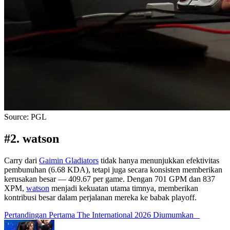
Source: PGL
#2. watson
Carry dari
Gaimin Gladiators
tidak hanya menunjukkan efektivitas
pembunuhan (6.68 KDA), tetapi juga secara konsisten memberikan
kerusakan besar — 409.67 per game. Dengan 701 GPM dan 837
XPM,
watson
menjadi kekuatan utama timnya, memberikan
kontribusi besar dalam perjalanan mereka ke babak playoff.
Pertandingan Pertama The International 2026 Diumumkan