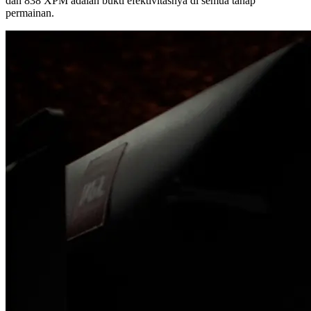
dan 838 XPM adalah bukti efektivitasnya di semua tahap
permainan.