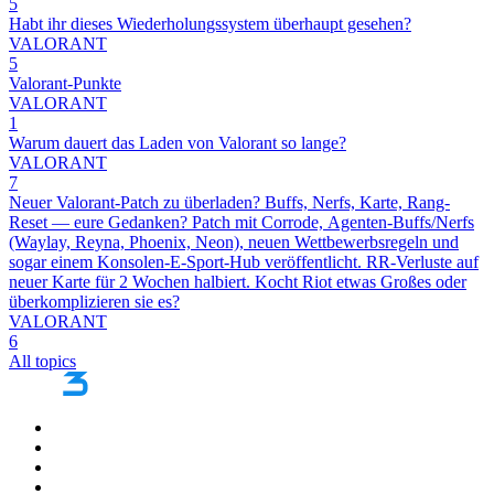
5
Habt ihr dieses Wiederholungssystem überhaupt gesehen?
VALORANT
5
Valorant-Punkte
VALORANT
1
Warum dauert das Laden von Valorant so lange?
VALORANT
7
Neuer Valorant-Patch zu überladen? Buffs, Nerfs, Karte, Rang-
Reset — eure Gedanken? Patch mit Corrode, Agenten-Buffs/Nerfs
(Waylay, Reyna, Phoenix, Neon), neuen Wettbewerbsregeln und
sogar einem Konsolen-E-Sport-Hub veröffentlicht. RR-Verluste auf
neuer Karte für 2 Wochen halbiert. Kocht Riot etwas Großes oder
überkomplizieren sie es?
VALORANT
6
All topics