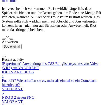
mad1onK
Ich verstehe dich vollkommen. Es ist wirklich ärgerlich, dass
Spieler, die bleiben und ihr Bestes geben, am Ende eine Menge RR
verlieren, während AFKler oder Trolle kaum bestraft werden. Das
System sollte sich wirklich mehr auf Absicht und Auswirkungen
konzentrieren - nicht nur auf Statistiken oder Anwesenheit. Riot
muss das dringend beheben.
0
0
Antworten
See original
Recent activity
[Experiment] Anwendung des CS2-Ranglistensystems von Valve
(VRS) auf VALORANT
IDEAS AND BUGS
1
Fnatic??? Wie schaffen sie es, mehr als einmal so ein Comeback
hinzulegen?
VALORANT
5
NRG 3-2 gegen FNC
VALORANT