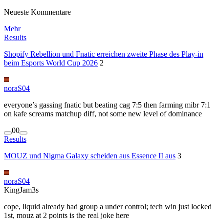
Neueste Kommentare
Mehr
Results
Shopify Rebellion und Fnatic erreichen zweite Phase des Play-in
beim Esports World Cup 2026
2
noraS04
everyone’s gassing fnatic but beating cag 7:5 then farming mibr 7:1
on kafe screams matchup diff, not some new level of dominance
0
0
Results
MOUZ und Nigma Galaxy scheiden aus Essence II aus
3
noraS04
KingJam3s
cope, liquid already had group a under control; tech win just locked
1st, mouz at 2 points is the real joke here