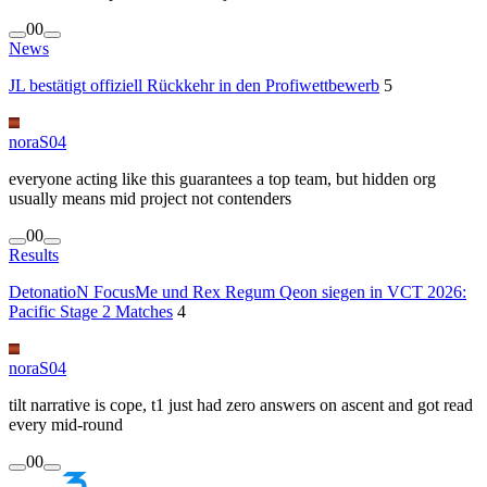
0
0
News
JL bestätigt offiziell Rückkehr in den Profiwettbewerb
5
noraS04
everyone acting like this guarantees a top team, but hidden org
usually means mid project not contenders
0
0
Results
DetonatioN FocusMe und Rex Regum Qeon siegen in VCT 2026:
Pacific Stage 2 Matches
4
noraS04
tilt narrative is cope, t1 just had zero answers on ascent and got read
every mid-round
0
0