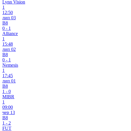
Lynn Vision
1
12:50
лип 03
B8
0
-
1
Alliance
1
15:48
лип 02
B8
0
-
1
Nemesis
1
17:45
лип 01
B8
1
-
0
MIBR
1
09:00
чер 13
B8
1
-
2
FUT