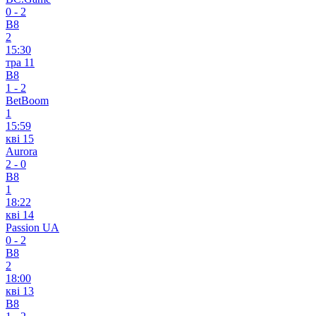
0
-
2
B8
2
15:30
тра 11
B8
1
-
2
BetBoom
1
15:59
кві 15
Aurora
2
-
0
B8
1
18:22
кві 14
Passion UA
0
-
2
B8
2
18:00
кві 13
B8