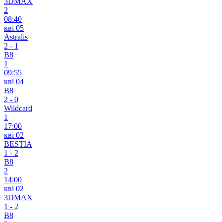
3DMAX
2
08:40
кві 05
Astralis
2
-
1
B8
1
09:55
кві 04
B8
2
-
0
Wildcard
1
17:00
кві 02
BESTIA
1
-
2
B8
2
14:00
кві 02
3DMAX
1
-
2
B8