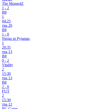
The MongolZ
1
-
2
B8
1
04:25
тра 20
B8
1
-
0
Ninjas in Pyjamas
1
20:35
тра 13
B8
0
-
2
Vitality
2
15:30
тра 13
B8
2
-
0
FUT
2
15:30
тра 12
BC.Game