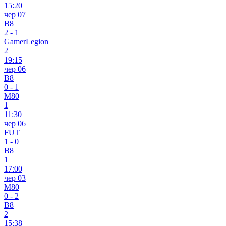
15:20
чер 07
B8
2
-
1
GamerLegion
2
19:15
чер 06
B8
0
-
1
M80
1
11:30
чер 06
FUT
1
-
0
B8
1
17:00
чер 03
M80
0
-
2
B8
2
15:38