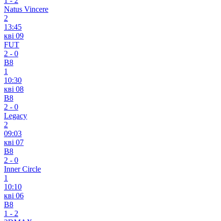
1
-
2
Natus Vincere
2
13:45
кві 09
FUT
2
-
0
B8
1
10:30
кві 08
B8
2
-
0
Legacy
2
09:03
кві 07
B8
2
-
0
Inner Circle
1
10:10
кві 06
B8
1
-
2