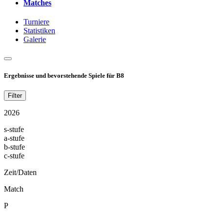
Matches
Turniere
Statistiken
Galerie
Ergebnisse und bevorstehende Spiele für B8
Filter
2026
s-stufe
a-stufe
b-stufe
c-stufe
Zeit/Daten
Match
P