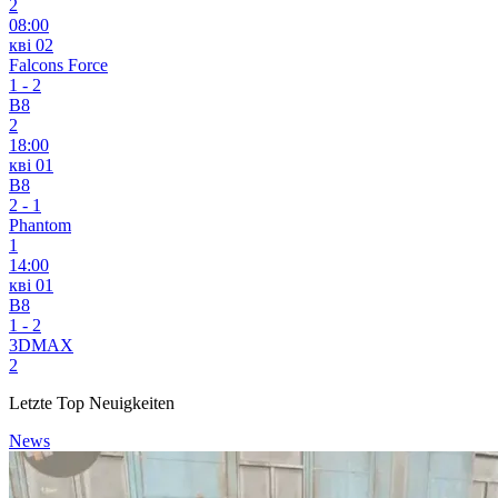
2
08:00
кві 02
Falcons Force
1
-
2
B8
2
18:00
кві 01
B8
2
-
1
Phantom
1
14:00
кві 01
B8
1
-
2
3DMAX
2
Letzte Top Neuigkeiten
News