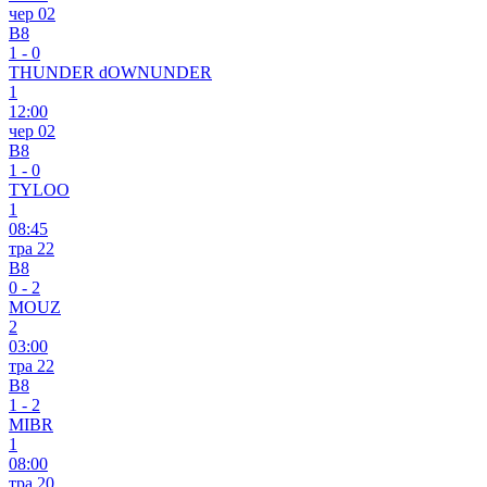
чер 02
B8
1
-
0
THUNDER dOWNUNDER
1
12:00
чер 02
B8
1
-
0
TYLOO
1
08:45
тра 22
B8
0
-
2
MOUZ
2
03:00
тра 22
B8
1
-
2
MIBR
1
08:00
тра 20