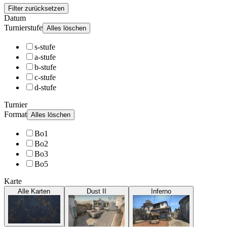
Filter zurücksetzen
Datum
Turnierstufe
Alles löschen
s-stufe
a-stufe
b-stufe
c-stufe
d-stufe
Turnier
Format
Alles löschen
Bo1
Bo2
Bo3
Bo5
Karte
Alle Karten
Dust II
Inferno