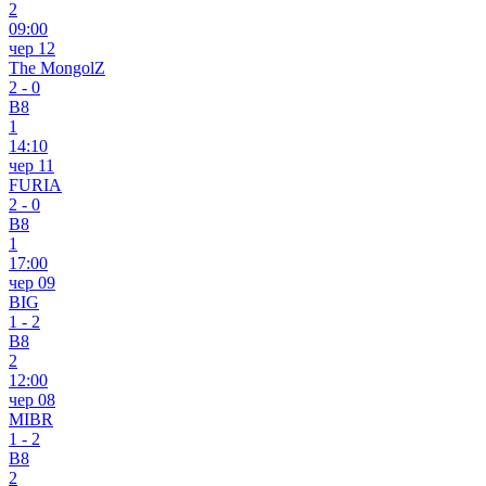
2
09:00
чер 12
The MongolZ
2
-
0
B8
1
14:10
чер 11
FURIA
2
-
0
B8
1
17:00
чер 09
BIG
1
-
2
B8
2
12:00
чер 08
MIBR
1
-
2
B8
2