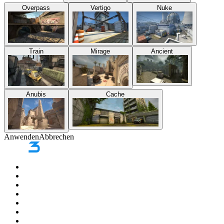
Overpass
Vertigo
Nuke
Train
Mirage
Ancient
Anubis
Cache
Anwenden
Abbrechen