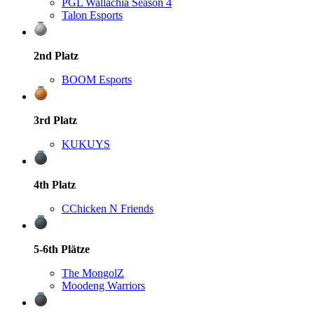
PGL Wallachia Season 4
Talon Esports
2nd
Platz
BOOM Esports
3rd
Platz
KUKUYS
4th
Platz
C
Chicken N Friends
5-6th
Plätze
The MongolZ
Moodeng Warriors