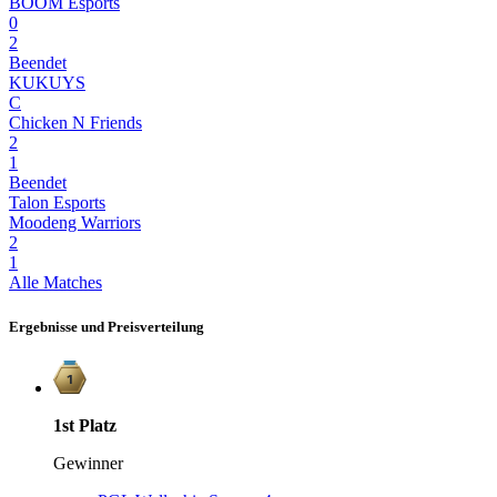
BOOM Esports
0
2
Beendet
KUKUYS
C
Chicken N Friends
2
1
Beendet
Talon Esports
Moodeng Warriors
2
1
Alle Matches
Ergebnisse und Preisverteilung
1st
Platz
Gewinner