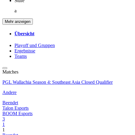
Stufe
a
Mehr anzeigen
Übersicht
Playoff und Gruppen
Ergebnisse
Teams
Matches
PGL Wallachia Season 4: Southeast Asia Closed Qualifier
Andere
Beendet
Talon Esports
BOOM Esports
3
1
1