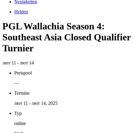
Neuigkeiten
Helden
PGL Wallachia Season 4:
Southeast Asia Closed Qualifier
Turnier
лют 11 - лют 14
Preispool
—
Termine
лют 11 - лют 14, 2025
Typ
online