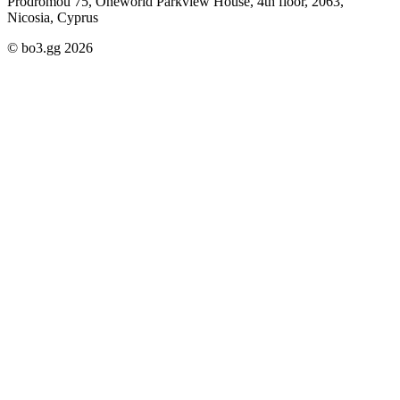
Prodromou 75, Oneworld Parkview House, 4th floor, 2063,
Nicosia, Cyprus
© bo3.gg 2026