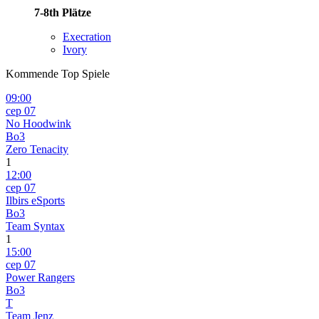
7-8th
Plätze
Execration
Ivory
Kommende Top Spiele
09:00
сер 07
No Hoodwink
Bo3
Zero Tenacity
1
12:00
сер 07
Ilbirs eSports
Bo3
Team Syntax
1
15:00
сер 07
Power Rangers
Bo3
T
Team Jenz