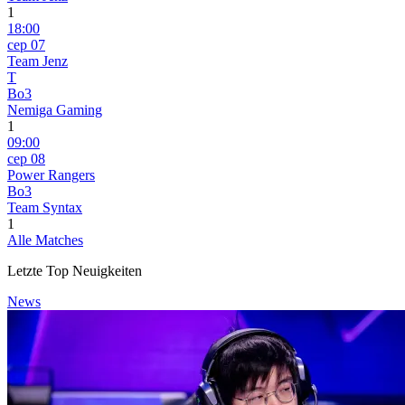
1
18:00
сер 07
Team Jenz
T
Bo3
Nemiga Gaming
1
09:00
сер 08
Power Rangers
Bo3
Team Syntax
1
Alle Matches
Letzte Top Neuigkeiten
News