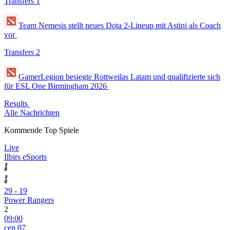
Transfers
1
Team Nemesis stellt neues Dota 2-Lineup mit Astini als Coach
vor
Transfers
2
GamerLegion besiegte Rottweilas Latam und qualifizierte sich
für ESL One Birmingham 2026
Results
Alle Nachrichten
Kommende Top Spiele
Live
Ilbirs eSports
29
-
19
Power Rangers
2
09:00
сер 07