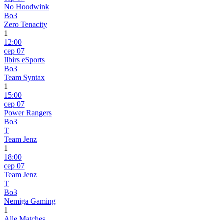
No Hoodwink
Bo3
Zero Tenacity
1
12:00
сер 07
Ilbirs eSports
Bo3
Team Syntax
1
15:00
сер 07
Power Rangers
Bo3
T
Team Jenz
1
18:00
сер 07
Team Jenz
T
Bo3
Nemiga Gaming
1
Alle Matches