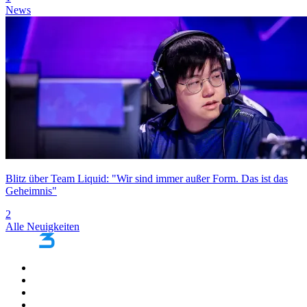
News
Blitz über Team Liquid: "Wir sind immer außer Form. Das ist das
Geheimnis"
2
Alle Neuigkeiten