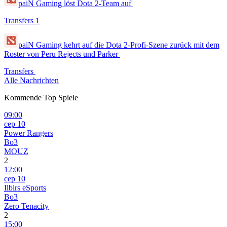
paiN Gaming löst Dota 2-Team auf
Transfers
1
paiN Gaming kehrt auf die Dota 2-Profi-Szene zurück mit dem
Roster von Peru Rejects und Parker
Transfers
Alle Nachrichten
Kommende Top Spiele
09:00
сер 10
Power Rangers
Bo3
MOUZ
2
12:00
сер 10
Ilbirs eSports
Bo3
Zero Tenacity
2
15:00