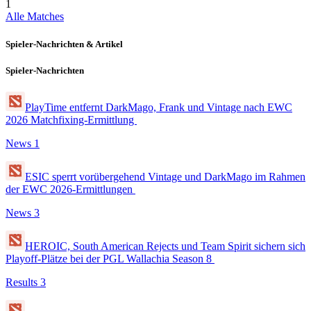
1
Alle Matches
Spieler-Nachrichten & Artikel
Spieler-Nachrichten
PlayTime entfernt DarkMago, Frank und Vintage nach EWC
2026 Matchfixing-Ermittlung
News
1
ESIC sperrt vorübergehend Vintage und DarkMago im Rahmen
der EWC 2026-Ermittlungen
News
3
HEROIC, South American Rejects und Team Spirit sichern sich
Playoff-Plätze bei der PGL Wallachia Season 8
Results
3