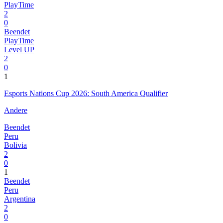
PlayTime
2
0
Beendet
PlayTime
Level UP
2
0
1
Esports Nations Cup 2026: South America Qualifier
Andere
Beendet
Peru
Bolivia
2
0
1
Beendet
Peru
Argentina
2
0