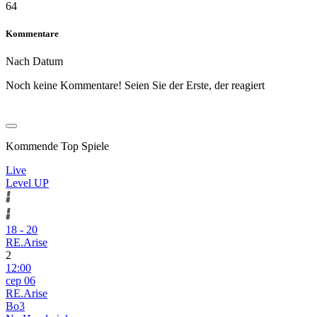
64
Kommentare
Nach Datum
Noch keine Kommentare! Seien Sie der Erste, der reagiert
Kommende Top Spiele
Live
Level UP
18
-
20
RE.Arise
2
12:00
сер 06
RE.Arise
Bo3