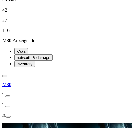
42
27
116
M80 Anzeigetafel
k/d/a
networth & damage
inventory
M80
T
T
A
28