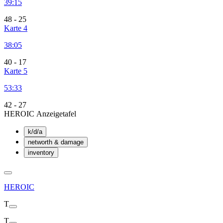
39:15
48
-
25
Karte 4
38:05
40
-
17
Karte 5
53:33
42
-
27
HEROIC Anzeigetafel
k/d/a
networth & damage
inventory
HEROIC
T
T