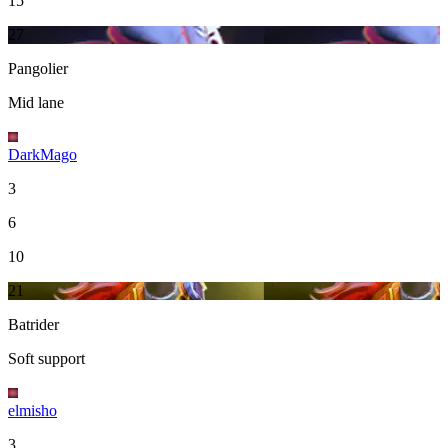
15
27
Pangolier
Mid lane
DarkMago
3
6
10
21
Batrider
Soft support
elmisho
3