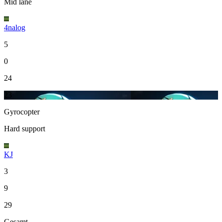
Mid lane
4nalog
5
0
24
23
Gyrocopter
Hard support
KJ
3
9
29
Gesamt