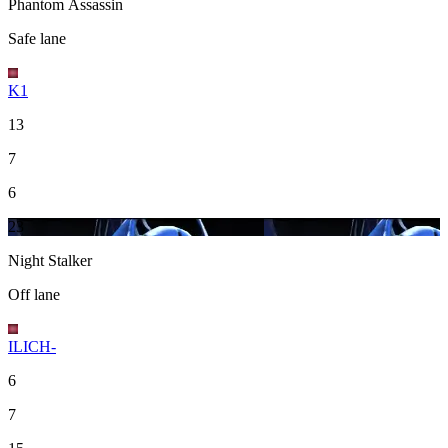
Phantom Assassin
Safe lane
K1
13
7
6
23
Night Stalker
Off lane
ILICH-
6
7