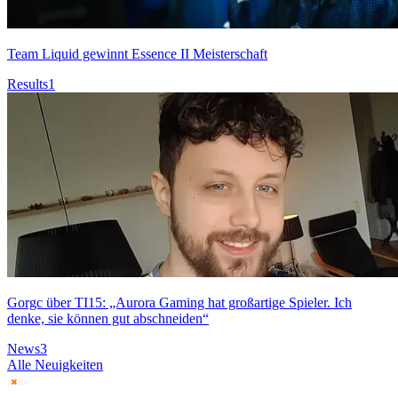
Team Liquid gewinnt Essence II Meisterschaft
Results
1
Gorgc über TI15: „Aurora Gaming hat großartige Spieler. Ich
denke, sie können gut abschneiden“
News
3
Alle Neuigkeiten