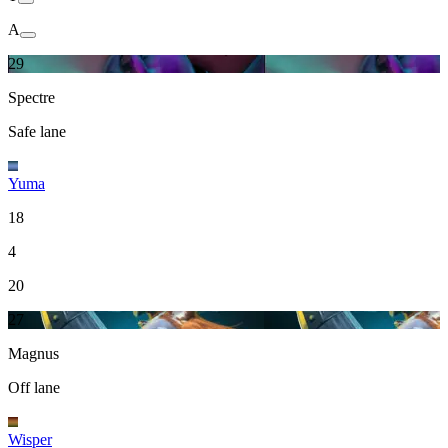
A
29
Spectre
Safe lane
Yuma
18
4
20
27
Magnus
Off lane
Wisper