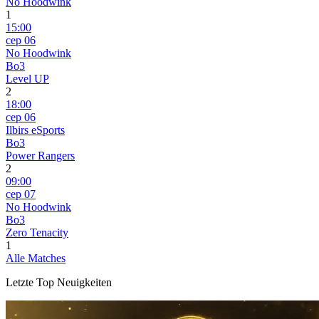
No Hoodwink
1
15:00
сер 06
No Hoodwink
Bo3
Level UP
2
18:00
сер 06
Ilbirs eSports
Bo3
Power Rangers
2
09:00
сер 07
No Hoodwink
Bo3
Zero Tenacity
1
Alle Matches
Letzte Top Neuigkeiten