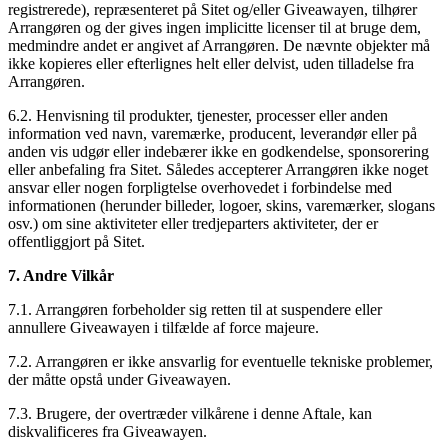
registrerede), repræsenteret på Sitet og/eller Giveawayen, tilhører
Arrangøren og der gives ingen implicitte licenser til at bruge dem,
medmindre andet er angivet af Arrangøren. De nævnte objekter må
ikke kopieres eller efterlignes helt eller delvist, uden tilladelse fra
Arrangøren.
6.2. Henvisning til produkter, tjenester, processer eller anden
information ved navn, varemærke, producent, leverandør eller på
anden vis udgør eller indebærer ikke en godkendelse, sponsorering
eller anbefaling fra Sitet. Således accepterer Arrangøren ikke noget
ansvar eller nogen forpligtelse overhovedet i forbindelse med
informationen (herunder billeder, logoer, skins, varemærker, slogans
osv.) om sine aktiviteter eller tredjeparters aktiviteter, der er
offentliggjort på Sitet.
7. Andre Vilkår
7.1. Arrangøren forbeholder sig retten til at suspendere eller
annullere Giveawayen i tilfælde af force majeure.
7.2. Arrangøren er ikke ansvarlig for eventuelle tekniske problemer,
der måtte opstå under Giveawayen.
7.3. Brugere, der overtræder vilkårene i denne Aftale, kan
diskvalificeres fra Giveawayen.