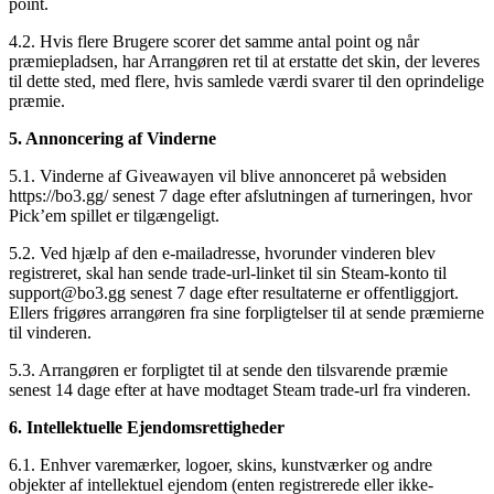
point.
4.2. Hvis flere Brugere scorer det samme antal point og når
præmiepladsen, har Arrangøren ret til at erstatte det skin, der leveres
til dette sted, med flere, hvis samlede værdi svarer til den oprindelige
præmie.
5. Annoncering af Vinderne
5.1. Vinderne af Giveawayen vil blive annonceret på websiden
https://bo3.gg/ senest 7 dage efter afslutningen af turneringen, hvor
Pick’em spillet er tilgængeligt.
5.2. Ved hjælp af den e-mailadresse, hvorunder vinderen blev
registreret, skal han sende trade-url-linket til sin Steam-konto til
support@bo3.gg
senest 7 dage efter resultaterne er offentliggjort.
Ellers frigøres arrangøren fra sine forpligtelser til at sende præmierne
til vinderen.
5.3. Arrangøren er forpligtet til at sende den tilsvarende præmie
senest 14 dage efter at have modtaget Steam trade-url fra vinderen.
6. Intellektuelle Ejendomsrettigheder
6.1. Enhver varemærker, logoer, skins, kunstværker og andre
objekter af intellektuel ejendom (enten registrerede eller ikke-