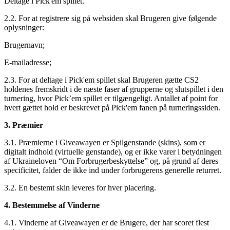
Deltage i Pick'em spillet.
2.2. For at registrere sig på websiden skal Brugeren give følgende
oplysninger:
Brugernavn;
E-mailadresse;
2.3. For at deltage i Pick'em spillet skal Brugeren gætte CS2
holdenes fremskridt i de næste faser af grupperne og slutspillet i den
turnering, hvor Pick’em spillet er tilgængeligt. Antallet af point for
hvert gættet hold er beskrevet på Pick'em fanen på turneringssiden.
3. Præmier
3.1. Præmierne i Giveawayen er Spilgenstande (skins), som er
digitalt indhold (virtuelle genstande), og er ikke varer i betydningen
af Ukraineloven “Om Forbrugerbeskyttelse” og, på grund af deres
specificitet, falder de ikke ind under forbrugerens generelle returret.
3.2. En bestemt skin leveres for hver placering.
4. Bestemmelse af Vinderne
4.1. Vinderne af Giveawayen er de Brugere, der har scoret flest