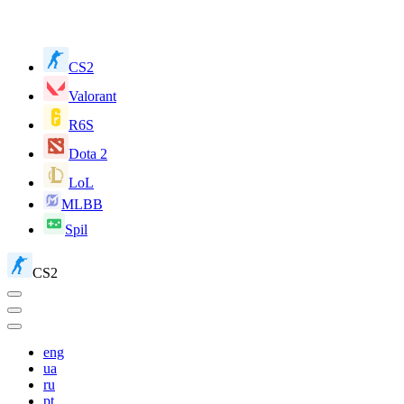
CS2
Valorant
R6S
Dota 2
LoL
MLBB
Spil
CS2
eng
ua
ru
pt