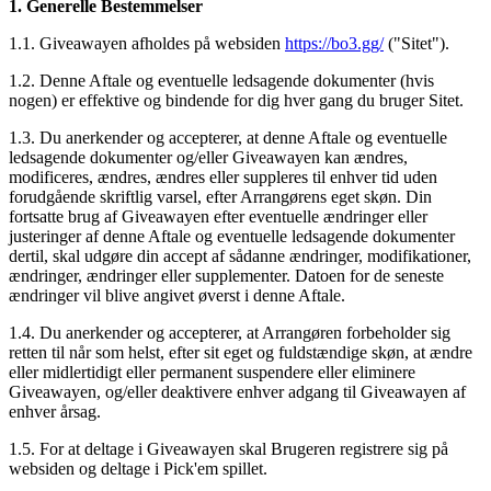
1. Generelle Bestemmelser
1.1. Giveawayen afholdes på websiden
https://bo3.gg/
("Sitet").
1.2. Denne Aftale og eventuelle ledsagende dokumenter (hvis
nogen) er effektive og bindende for dig hver gang du bruger Sitet.
1.3. Du anerkender og accepterer, at denne Aftale og eventuelle
ledsagende dokumenter og/eller Giveawayen kan ændres,
modificeres, ændres, ændres eller suppleres til enhver tid uden
forudgående skriftlig varsel, efter Arrangørens eget skøn. Din
fortsatte brug af Giveawayen efter eventuelle ændringer eller
justeringer af denne Aftale og eventuelle ledsagende dokumenter
dertil, skal udgøre din accept af sådanne ændringer, modifikationer,
ændringer, ændringer eller supplementer. Datoen for de seneste
ændringer vil blive angivet øverst i denne Aftale.
1.4. Du anerkender og accepterer, at Arrangøren forbeholder sig
retten til når som helst, efter sit eget og fuldstændige skøn, at ændre
eller midlertidigt eller permanent suspendere eller eliminere
Giveawayen, og/eller deaktivere enhver adgang til Giveawayen af
enhver årsag.
1.5. For at deltage i Giveawayen skal Brugeren registrere sig på
websiden og deltage i Pick'em spillet.