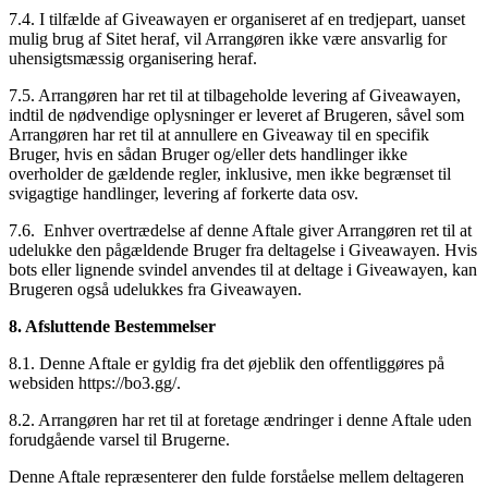
7.4. I tilfælde af Giveawayen er organiseret af en tredjepart, uanset
mulig brug af Sitet heraf, vil Arrangøren ikke være ansvarlig for
uhensigtsmæssig organisering heraf.
7.5. Arrangøren har ret til at tilbageholde levering af Giveawayen,
indtil de nødvendige oplysninger er leveret af Brugeren, såvel som
Arrangøren har ret til at annullere en Giveaway til en specifik
Bruger, hvis en sådan Bruger og/eller dets handlinger ikke
overholder de gældende regler, inklusive, men ikke begrænset til
svigagtige handlinger, levering af forkerte data osv.
7.6. Enhver overtrædelse af denne Aftale giver Arrangøren ret til at
udelukke den pågældende Bruger fra deltagelse i Giveawayen. Hvis
bots eller lignende svindel anvendes til at deltage i Giveawayen, kan
Brugeren også udelukkes fra Giveawayen.
8. Afsluttende Bestemmelser
8.1. Denne Aftale er gyldig fra det øjeblik den offentliggøres på
websiden https://bo3.gg/.
8.2. Arrangøren har ret til at foretage ændringer i denne Aftale uden
forudgående varsel til Brugerne.
Denne Aftale repræsenterer den fulde forståelse mellem deltageren