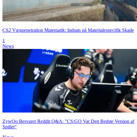
CS2 Vægpenetration Matematik: Indsats på Materialespecifik Skade
1
News
ZywOo Besvarer Reddit Q&A: "CS:GO Var Den Bedste Version af
Spillet"