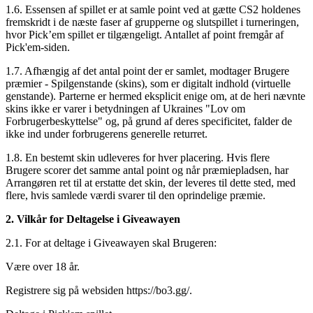
1.6. Essensen af spillet er at samle point ved at gætte CS2 holdenes
fremskridt i de næste faser af grupperne og slutspillet i turneringen,
hvor Pick’em spillet er tilgængeligt. Antallet af point fremgår af
Pick'em-siden.
1.7. Afhængig af det antal point der er samlet, modtager Brugere
præmier - Spilgenstande (skins), som er digitalt indhold (virtuelle
genstande). Parterne er hermed eksplicit enige om, at de heri nævnte
skins ikke er varer i betydningen af Ukraines "Lov om
Forbrugerbeskyttelse" og, på grund af deres specificitet, falder de
ikke ind under forbrugerens generelle returret.
1.8. En bestemt skin udleveres for hver placering. Hvis flere
Brugere scorer det samme antal point og når præmiepladsen, har
Arrangøren ret til at erstatte det skin, der leveres til dette sted, med
flere, hvis samlede værdi svarer til den oprindelige præmie.
2. Vilkår for Deltagelse i Giveawayen
2.1. For at deltage i Giveawayen skal Brugeren:
Være over 18 år.
Registrere sig på websiden https://bo3.gg/.