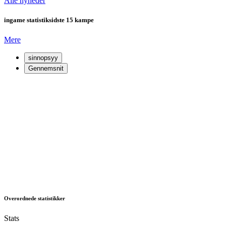
Alle nyheder
ingame statistik
sidste 15 kampe
Mere
sinnopsyy
Gennemsnit
Overordnede statistikker
Stats