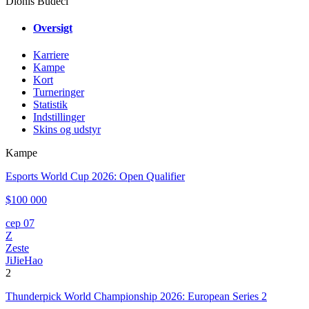
Dionis Budeci
Oversigt
Karriere
Kampe
Kort
Turneringer
Statistik
Indstillinger
Skins og udstyr
Kampe
Esports World Cup 2026: Open Qualifier
$100 000
сер 07
Z
Zeste
JiJieHao
2
Thunderpick World Championship 2026: European Series 2