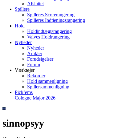
Afsluttet
Spillere
Spilleres Scorerangering
Spilleres Indtjeningsrangering
Hold
Holdindtægtsrangering
Valves Holdrangering
Nyheder
Nyheder
Artikler
Forudsigelser
Forum
Værktøjer
Rekorder
Hold sammenligning
Spillersammenligning
Pick’ems
Cologne Major 2026
sinnopsyy