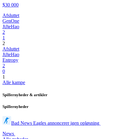
$30 000
Afsluttet
GenOne
JiJieHao
2
1
2
Afsluttet
JiJieHao
Entropy
2
0
1
Alle kampe
Spillernyheder & artikler
Spillernyheder
Bad News Eagles annoncerer igen opløsning
News