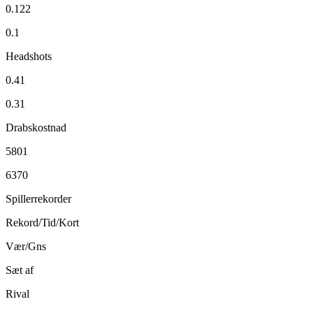
0.122
0.1
Headshots
0.41
0.31
Drabskostnad
5801
6370
Spillerrekorder
Rekord/Tid/Kort
Vær/Gns
Sæt af
Rival