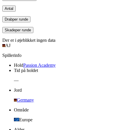
Antal
Drab
per runde
Skade
per runde
Der er i øjeblikket ingen data
AJ
Spillerinfo
Hold
Passion Academy
Tid på holdet
—
Jord
Germany
Område
Europe
Alder