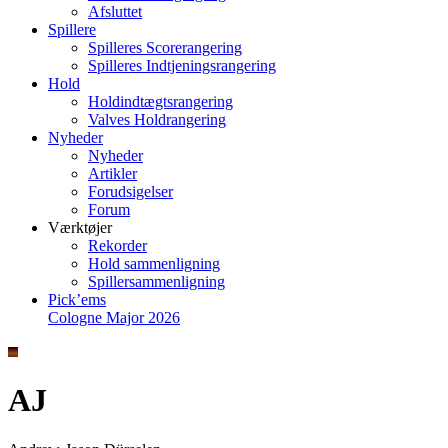
Afsluttet
Spillere
Spilleres Scorerangering
Spilleres Indtjeningsrangering
Hold
Holdindtægtsrangering
Valves Holdrangering
Nyheder
Nyheder
Artikler
Forudsigelser
Forum
Værktøjer
Rekorder
Hold sammenligning
Spillersammenligning
Pick’ems
Cologne Major 2026
AJ