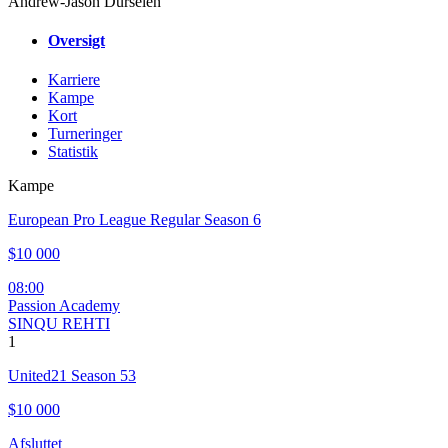
Andrew-Jason Dürselen
Oversigt
Karriere
Kampe
Kort
Turneringer
Statistik
Kampe
European Pro League Regular Season 6
$10 000
08:00
Passion Academy
SINQU REHTI
1
United21 Season 53
$10 000
Afsluttet