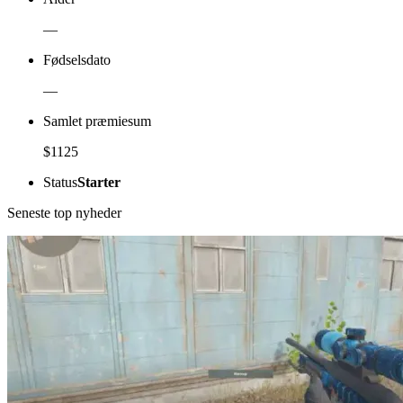
—
Fødselsdato
—
Samlet præmiesum
$1125
Status
Starter
Seneste top nyheder