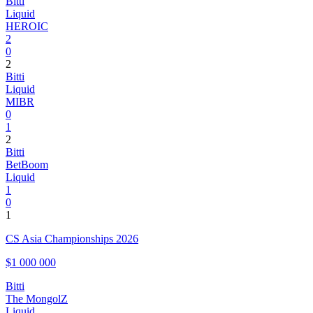
Bitti
Liquid
HEROIC
2
0
2
Bitti
Liquid
MIBR
0
1
2
Bitti
BetBoom
Liquid
1
0
1
CS Asia Championships 2026
$1 000 000
Bitti
The MongolZ
Liquid