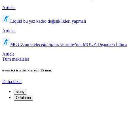
Article
Liquid bu yaz kadro değişiklikleri yapmalı
Article
MOUZ'un Geleceği: Spinx ve siuhy'nin MOUZ Dışındaki İhtimal
Article
Tüm makaleler
oyun içi istatistikler
son 15 maç
Daha fazla
siuhy
Ortalama