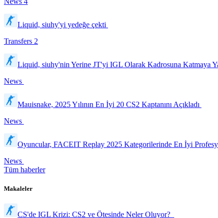
News
4
Liquid, siuhy'yi yedeğe çekti
Transfers
2
Liquid, siuhy'nin Yerine JT'yi IGL Olarak Kadrosuna Katmaya 
News
Mauisnake, 2025 Yılının En İyi 20 CS2 Kaptanını Açıkladı
News
Oyuncular, FACEIT Replay 2025 Kategorilerinde En İyi Profesy
News
Tüm haberler
Makaleler
CS'de IGL Krizi: CS2 ve Ötesinde Neler Oluyor?