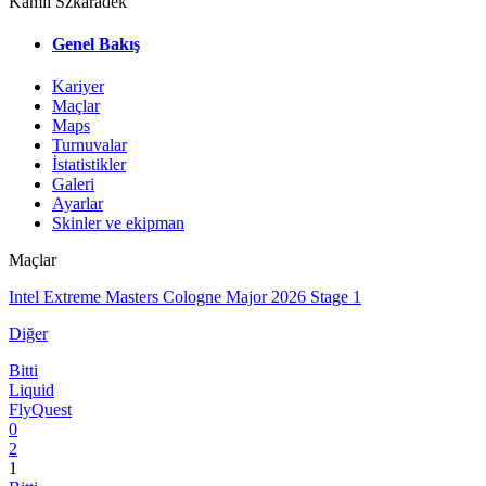
Kamil Szkaradek
Genel Bakış
Kariyer
Maçlar
Maps
Turnuvalar
İstatistikler
Galeri
Ayarlar
Skinler ve ekipman
Maçlar
Intel Extreme Masters Cologne Major 2026 Stage 1
Diğer
Bitti
Liquid
FlyQuest
0
2
1