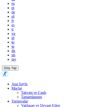
ru
pt
de
pl
fr
es
tr
vn
id
kr
jp
dk
ph
my
Giriş Yap
Ana Sayfa
Maçlar
Takvim ve Canlı
Tamamlanmış
Turnuvalar
Yaklaşan ve Devam Eden