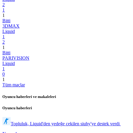
2
1
1
Bitti
3DMAX
Liquid
1
2
1
Bitti
PARIVISION
Liquid
1
0
1
Tüm maçlar
Oyuncu haberleri ve makaleleri
Oyuncu haberleri
Topluluk, Liquid'den yedeğe çekilen siuhy'ye destek verdi