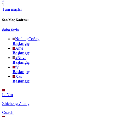
1
Tüm maçlar
Son Maç Kadrosu
daha fazla
NothingToSay
Başlangıç
Ame
Başlangıç
xNova
Başlangıç
fy
Başlangıç
Xxs
Başlangıç
LaNm
Zhicheng Zhang
Coach