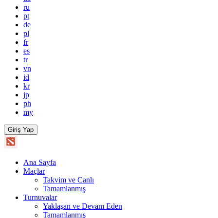
ru
pt
de
pl
fr
es
tr
vn
id
kr
jp
ph
my
Giriş Yap
Ana Sayfa
Maçlar
Takvim ve Canlı
Tamamlanmış
Turnuvalar
Yaklaşan ve Devam Eden
Tamamlanmış