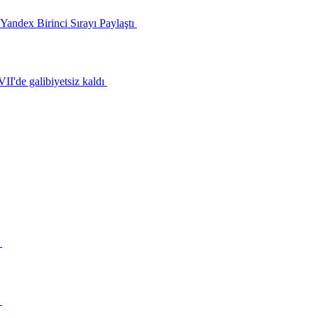
ndex Birinci Sırayı Paylaştı
I'de galibiyetsiz kaldı
r
y