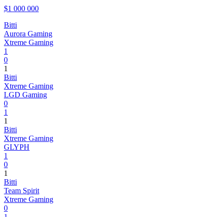
$1 000 000
Bitti
Aurora Gaming
Xtreme Gaming
1
0
1
Bitti
Xtreme Gaming
LGD Gaming
0
1
1
Bitti
Xtreme Gaming
GLYPH
1
0
1
Bitti
Team Spirit
Xtreme Gaming
0
1