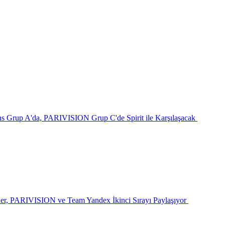
s Grup A'da, PARIVISION Grup C'de Spirit ile Karşılaşacak
r, PARIVISION ve Team Yandex İkinci Sırayı Paylaşıyor