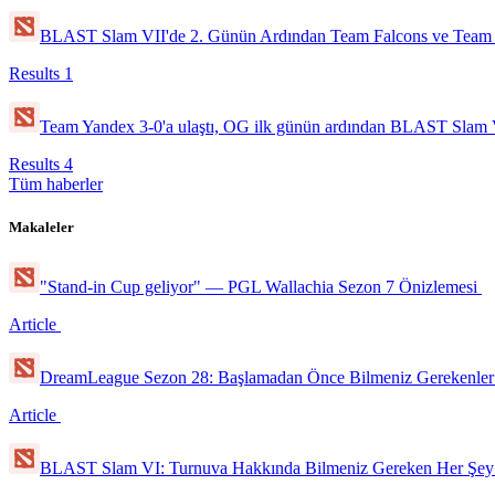
BLAST Slam VII'de 2. Günün Ardından Team Falcons ve Team Ya
Results
1
Team Yandex 3-0'a ulaştı, OG ilk günün ardından BLAST Slam VI
Results
4
Tüm haberler
Makaleler
"Stand-in Cup geliyor" — PGL Wallachia Sezon 7 Önizlemesi
Article
DreamLeague Sezon 28: Başlamadan Önce Bilmeniz Gerekenle
Article
BLAST Slam VI: Turnuva Hakkında Bilmeniz Gereken Her Şe