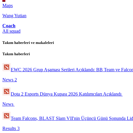
Maps
Wang Yutian
Coach
All squad
Takım haberleri ve makaleleri
Takım haberleri
EWC 2026 Grup Aşaması Serileri Açıklandı: BB Team ve Falcon
News
2
Dota 2 Esports Dünya Kupası 2026 Katılımcıları Açıklandı
News
Team Falcons, BLAST Slam VII'nin Üçüncü Günü Sonunda Lide
Results
3