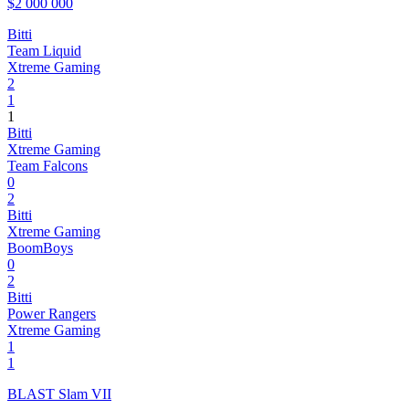
$2 000 000
Bitti
Team Liquid
Xtreme Gaming
2
1
1
Bitti
Xtreme Gaming
Team Falcons
0
2
Bitti
Xtreme Gaming
BoomBoys
0
2
Bitti
Power Rangers
Xtreme Gaming
1
1
BLAST Slam VII