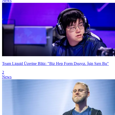
News
Team Liquid Üzerine Blitz: "Biz Hep Form Dışıyız. İşin Sırrı Bu"
2
News