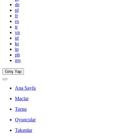
de
pl
fr
es
tr
vn
id
kr
jp
ph
my
Giriş Yap
Ana Sayfa
Maçlar
Turnu
Oyuncular
Takımlar