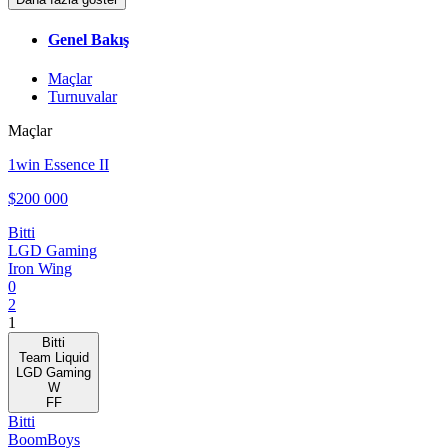
Genel Bakış
Maçlar
Turnuvalar
Maçlar
1win Essence II
$200 000
Bitti
LGD Gaming
Iron Wing
0
2
1
Bitti
Team Liquid
LGD Gaming
W
FF
Bitti
BoomBoys