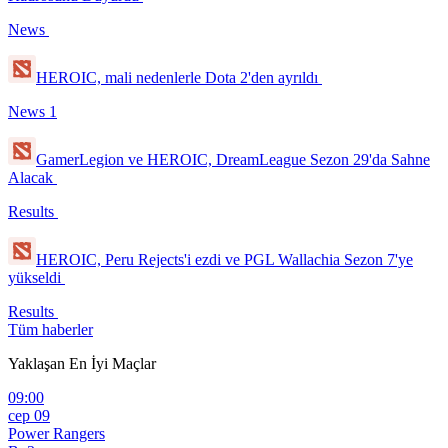
News
HEROIC, mali nedenlerle Dota 2'den ayrıldı
News
1
GamerLegion ve HEROIC, DreamLeague Sezon 29'da Sahne
Alacak
Results
HEROIC, Peru Rejects'i ezdi ve PGL Wallachia Sezon 7'ye
yükseldi
Results
Tüm haberler
Yaklaşan En İyi Maçlar
09:00
сер 09
Power Rangers