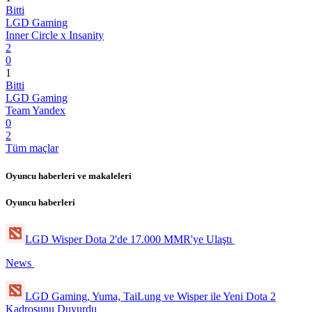
Bitti
LGD Gaming
Inner Circle x Insanity
2
0
1
Bitti
LGD Gaming
Team Yandex
0
2
Tüm maçlar
Oyuncu haberleri ve makaleleri
Oyuncu haberleri
LGD Wisper Dota 2'de 17.000 MMR'ye Ulaştı
News
LGD Gaming, Yuma, TaiLung ve Wisper ile Yeni Dota 2
Kadrosunu Duyurdu