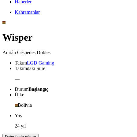
Haberler
Kahramanlar
Wisper
Adrián Céspedes Dobles
Takım
LGD Gaming
Takımdaki Süre
—
Durum
Başlangıç
Ülke
Bolivia
Yaş
24 yıl
Daha fazla göster