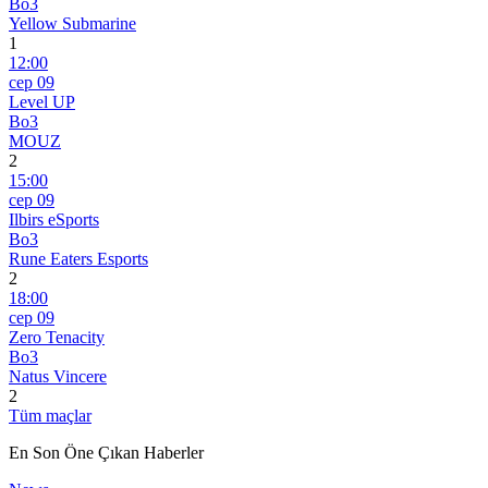
Bo3
Yellow Submarine
1
12:00
сер 09
Level UP
Bo3
MOUZ
2
15:00
сер 09
Ilbirs eSports
Bo3
Rune Eaters Esports
2
18:00
сер 09
Zero Tenacity
Bo3
Natus Vincere
2
Tüm maçlar
En Son Öne Çıkan Haberler