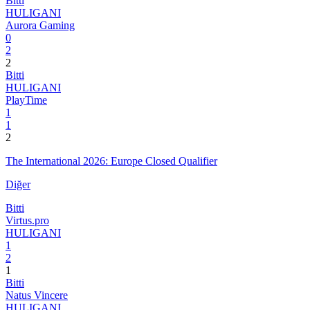
Bitti
HULIGANI
Aurora Gaming
0
2
2
Bitti
HULIGANI
PlayTime
1
1
2
The International 2026: Europe Closed Qualifier
Diğer
Bitti
Virtus.pro
HULIGANI
1
2
1
Bitti
Natus Vincere
HULIGANI