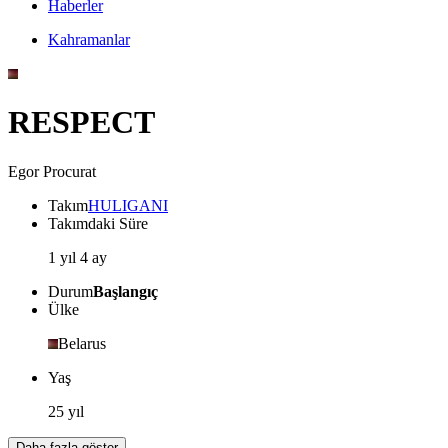
Haberler
Kahramanlar
RESPECT
Egor Procurat
Takım
HULIGANI
Takımdaki Süre
1 yıl 4 ay
Durum
Başlangıç
Ülke
Belarus
Yaş
25 yıl
Daha fazla göster