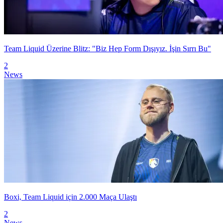
Team Liquid Üzerine Blitz: "Biz Hep Form Dışıyız. İşin Sırrı Bu"
2
News
Boxi, Team Liquid için 2.000 Maça Ulaştı
2
News