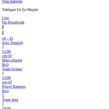
Tüm haberler
Yaklaşan En İyi Maçlar
Live
No Hoodwink
16
-
33
Zero Tenacity
1
12:00
сер 07
Ilbirs eSports
Bo3
Team Syntax
1
15:00
сер 07
Power Rangers
Bo3
T
Team Jenz
1
18:00