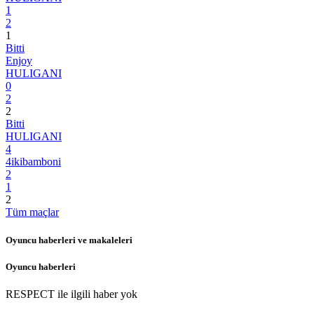
1
2
1
Bitti
Enjoy
HULIGANI
0
2
2
Bitti
HULIGANI
4
4ikibamboni
2
1
2
Tüm maçlar
Oyuncu haberleri ve makaleleri
Oyuncu haberleri
RESPECT
ile ilgili haber yok