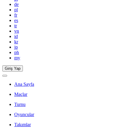
de
pl
fr
es
tr
vn
id
kr
jp
ph
my
Giriş Yap
Ana Sayfa
Maçlar
Turnu
Oyuncular
Takımlar