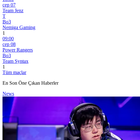
сер 07
Team Jenz
T
Bo3
Nemiga Gaming
1
09:00
сер 08
Power Rangers
Bo3
Team Syntax
1
Tüm maçlar
En Son Öne Çıkan Haberler
News