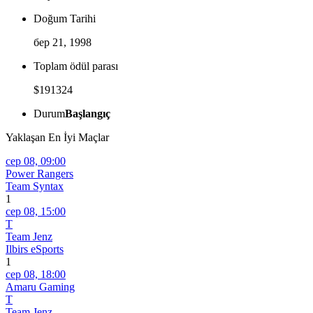
Doğum Tarihi
бер 21, 1998
Toplam ödül parası
$191324
Durum
Başlangıç
Yaklaşan En İyi Maçlar
сер 08,
09:00
Power Rangers
Team Syntax
1
сер 08,
15:00
T
Team Jenz
Ilbirs eSports
1
сер 08,
18:00
Amaru Gaming
T
Team Jenz