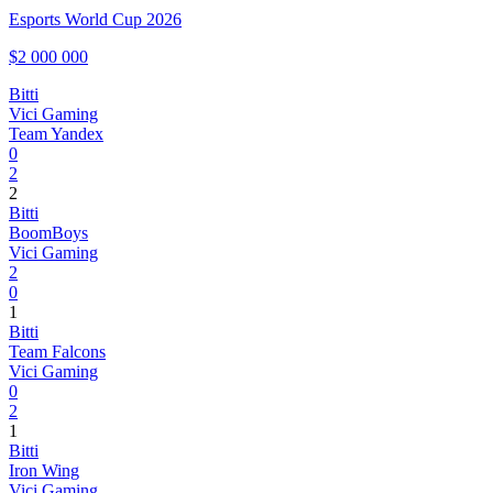
Esports World Cup 2026
$2 000 000
Bitti
Vici Gaming
Team Yandex
0
2
2
Bitti
BoomBoys
Vici Gaming
2
0
1
Bitti
Team Falcons
Vici Gaming
0
2
1
Bitti
Iron Wing
Vici Gaming