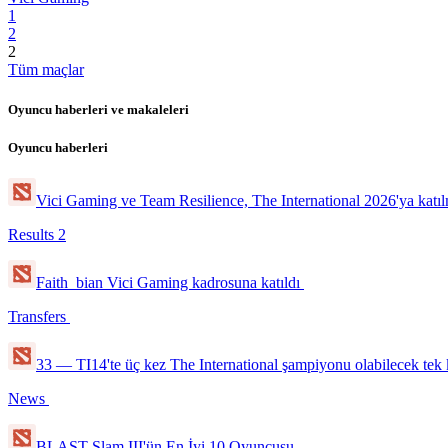
1
2
2
Tüm maçlar
Oyuncu haberleri ve makaleleri
Oyuncu haberleri
Vici Gaming ve Team Resilience, The International 2026'ya kat
Results
2
Faith_bian Vici Gaming kadrosuna katıldı
Transfers
33 — TI14'te üç kez The International şampiyonu olabilecek tek 
News
BLAST Slam III'ün En İyi 10 Oyuncusu