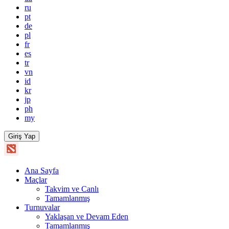
ru
pt
de
pl
fr
es
tr
vn
id
kr
jp
ph
my
Giriş Yap
Ana Sayfa
Maçlar
Takvim ve Canlı
Tamamlanmış
Turnuvalar
Yaklaşan ve Devam Eden
Tamamlanmış