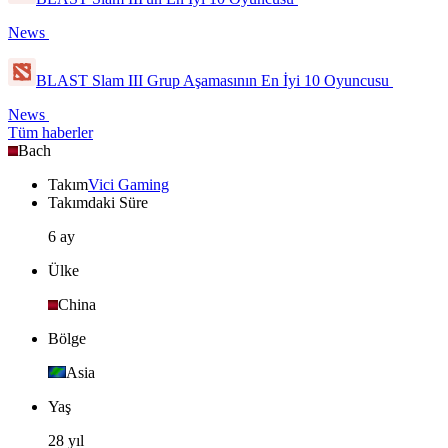
News
BLAST Slam III Grup Aşamasının En İyi 10 Oyuncusu
News
Tüm haberler
Bach
Takım
Vici Gaming
Takımdaki Süre
6 ay
Ülke
China
Bölge
Asia
Yaş
28 yıl