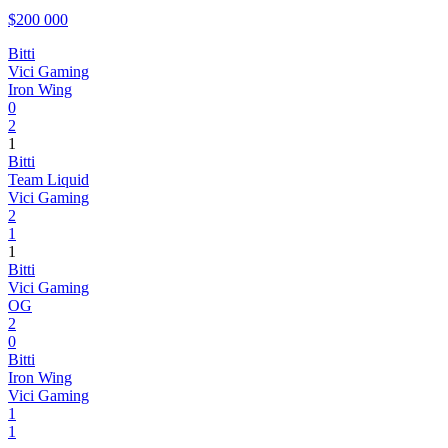
$200 000
Bitti
Vici Gaming
Iron Wing
0
2
1
Bitti
Team Liquid
Vici Gaming
2
1
1
Bitti
Vici Gaming
OG
2
0
Bitti
Iron Wing
Vici Gaming
1
1