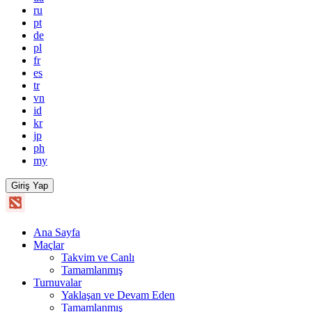
ru
pt
de
pl
fr
es
tr
vn
id
kr
jp
ph
my
Giriş Yap
Ana Sayfa
Maçlar
Takvim ve Canlı
Tamamlanmış
Turnuvalar
Yaklaşan ve Devam Eden
Tamamlanmış