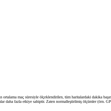
in ortalama maç süresiyle ölçeklendirilen, tüm haritalardaki dakika baş
nlar daha fazla etkiye sahiptir. Zaten normalleştirilmiş ölçümler (örn. 