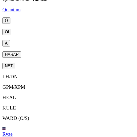
Quantum
Ö
Öl
A
HASAR
NET
LH
/
DN
GPM
/
XPM
HEAL
KULE
WARD (O/S)
Rvze