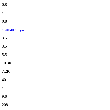
0.8
/
0.8
shaman king♫
3.5
3.5
5.5
10.3K
7.2K
40
/
9.8
208