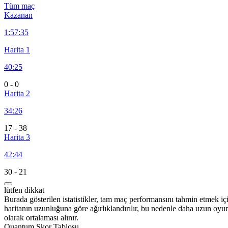
Tüm maç
Kazanan
1:
57:35
Harita 1
40:25
0
-
0
Harita 2
34:26
17
-
38
Harita 3
42:44
30
-
21
lütfen dikkat
Burada gösterilen istatistikler, tam maç performansını tahmin etmek iç
haritanın uzunluğuna göre ağırlıklandırılır, bu nedenle daha uzun oyu
olarak ortalaması alınır.
Quantum Skor Tablosu