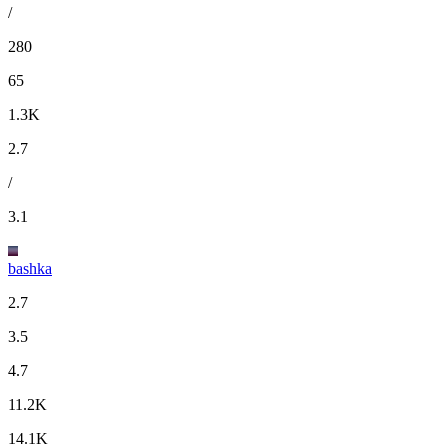
/
280
65
1.3K
2.7
/
3.1
bashka
2.7
3.5
4.7
11.2K
14.1K