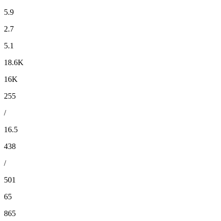
5.9
2.7
5.1
18.6K
16K
255
/
16.5
438
/
501
65
865