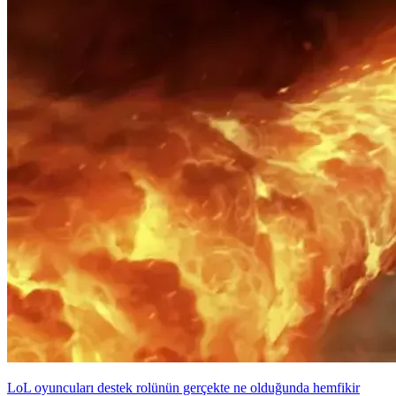
LoL oyuncuları destek rolünün gerçekte ne olduğunda hemfikir