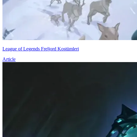
League of Legends Freljord Kostümleri
Article