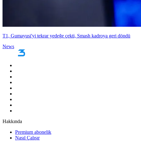
T1, Gumayusi'yi tekrar yedeğe çekti, Smash kadroya geri döndü
News
Hakkında
Premium abonelik
Nasıl Çalışır