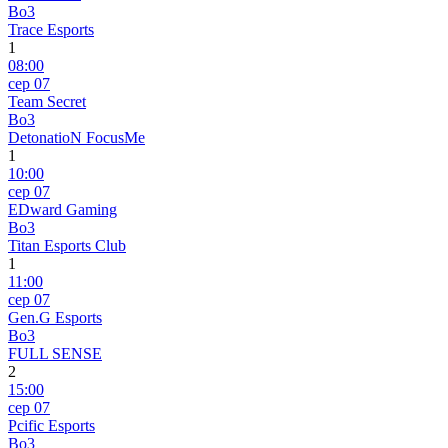
Bo3
Trace Esports
1
08:00
сер 07
Team Secret
Bo3
DetonatioN FocusMe
1
10:00
сер 07
EDward Gaming
Bo3
Titan Esports Club
1
11:00
сер 07
Gen.G Esports
Bo3
FULL SENSE
2
15:00
сер 07
Pcific Esports
Bo3