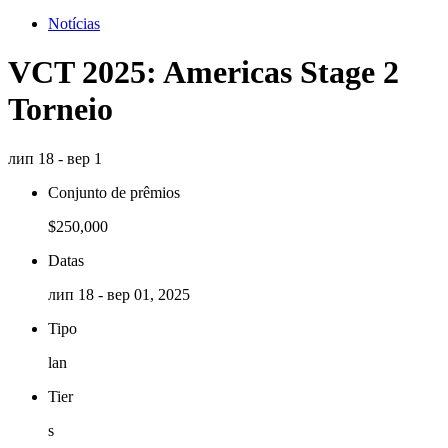
Notícias
VCT 2025: Americas Stage 2
Torneio
лип 18 - вер 1
Conjunto de prêmios
$250,000
Datas
лип 18 - вер 01, 2025
Tipo
lan
Tier
s