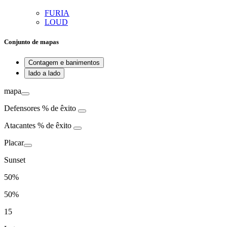
FURIA
LOUD
Conjunto de mapas
Contagem e banimentos
lado a lado
mapa
Defensores
% de êxito
Atacantes
% de êxito
Placar
Sunset
50%
50%
15