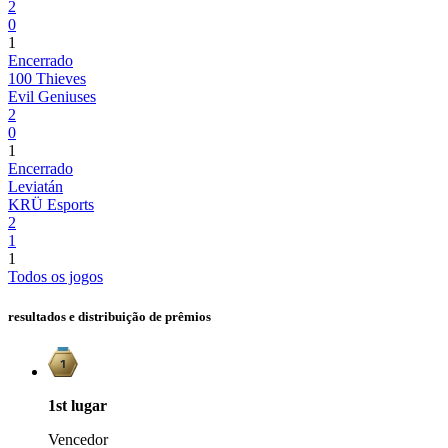
2
0
1
Encerrado
100 Thieves
Evil Geniuses
2
0
1
Encerrado
Leviatán
KRÜ Esports
2
1
1
Todos os jogos
resultados e distribuição de prêmios
1st
lugar
Vencedor