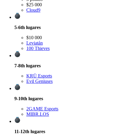
$25 000
Cloud9
5-6th
lugares
$10 000
Leviatán
100 Thieves
7-8th
lugares
KRÜ Esports
Evil Geniuses
9-10th
lugares
2GAME Esports
MIBR.LOS
11-12th
lugares