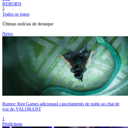
REBORN
2
Todos os jogos
Últimas notícias de destaque
News
Rumor: Riot Games adicionará cancelamento de ruído ao chat de
voz do VALORANT
1
Predictions