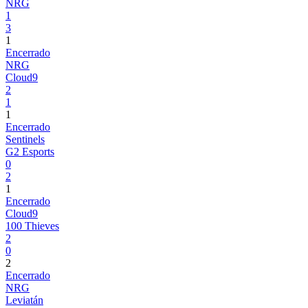
NRG
1
3
1
Encerrado
NRG
Cloud9
2
1
1
Encerrado
Sentinels
G2 Esports
0
2
1
Encerrado
Cloud9
100 Thieves
2
0
2
Encerrado
NRG
Leviatán