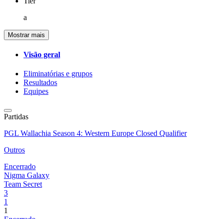
Tier
a
Mostrar mais
Visão geral
Eliminatórias e grupos
Resultados
Equipes
Partidas
PGL Wallachia Season 4: Western Europe Closed Qualifier
Outros
Encerrado
Nigma Galaxy
Team Secret
3
1
1