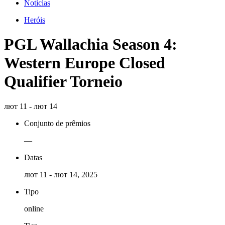
Notícias
Heróis
PGL Wallachia Season 4:
Western Europe Closed
Qualifier Torneio
лют 11 - лют 14
Conjunto de prêmios
—
Datas
лют 11 - лют 14, 2025
Tipo
online