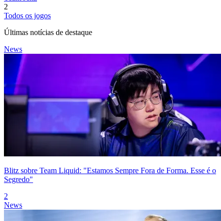
2
Todos os jogos
Últimas notícias de destaque
News
Blitz sobre Team Liquid: "Estamos Sempre Fora de Forma. Esse é o
Segredo"
2
News