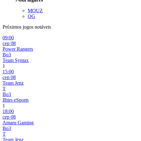
MOUZ
OG
Próximos jogos notáveis
09:00
сер 08
Power Rangers
Bo3
Team Syntax
1
15:00
сер 08
Team Jenz
T
Bo3
Ilbirs eSports
1
18:00
сер 08
Amaru Gaming
Bo3
T
Team Jenz