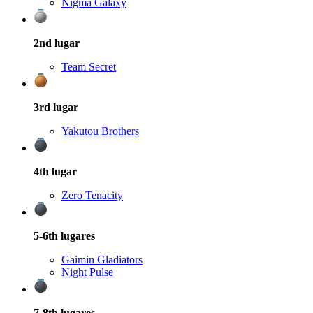
Nigma Galaxy
2nd
lugar
Team Secret
3rd
lugar
Yakutou Brothers
4th
lugar
Zero Tenacity
5-6th
lugares
Gaimin Gladiators
Night Pulse
7-8th
lugares