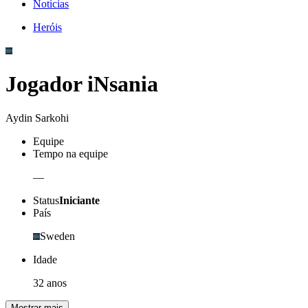
Notícias
Heróis
Jogador iNsania
Aydin Sarkohi
Equipe
Tempo na equipe
—
Status
Iniciante
País
Sweden
Idade
32 anos
Mostrar mais