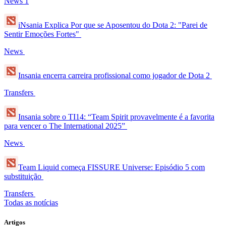
News
1
iNsania Explica Por que se Aposentou do Dota 2: "Parei de
Sentir Emoções Fortes"
News
Insania encerra carreira profissional como jogador de Dota 2
Transfers
Insania sobre o TI14: “Team Spirit provavelmente é a favorita
para vencer o The International 2025”
News
Team Liquid começa FISSURE Universe: Episódio 5 com
substituição
Transfers
Todas as notícias
Artigos