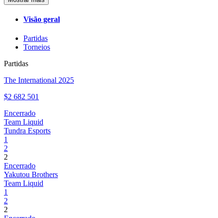
Visão geral
Partidas
Torneios
Partidas
The International 2025
$2 682 501
Encerrado
Team Liquid
Tundra Esports
1
2
2
Encerrado
Yakutou Brothers
Team Liquid
1
2
2