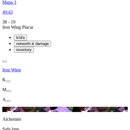
Mapa 3
49:43
38
-
19
Iron Wing Placar
k/d/a
networth & damage
inventory
Iron Wing
K
M
A
27
Alchemist
Safe lane