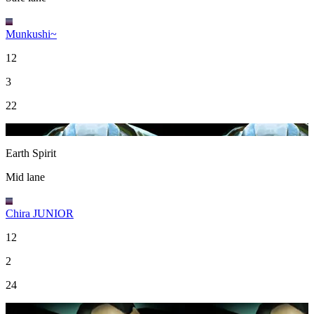
Munkushi~
12
3
22
28
Earth Spirit
Mid lane
Chira JUNIOR
12
2
24
27