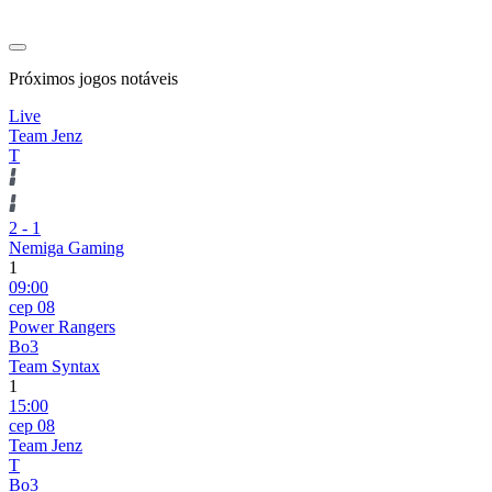
Próximos jogos notáveis
Live
Team Jenz
T
2
-
1
Nemiga Gaming
1
09:00
сер 08
Power Rangers
Bo3
Team Syntax
1
15:00
сер 08
Team Jenz
T
Bo3