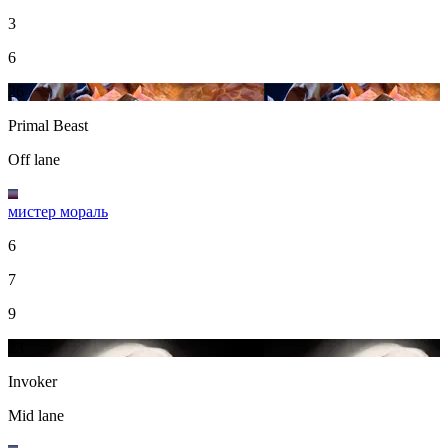
3
6
26
Primal Beast
Off lane
мистер мораль
6
7
9
23
Invoker
Mid lane