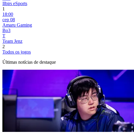
Ilbirs eSports
1
18:00
сер 08
Amaru Gaming
Bo3
T
Team Jenz
2
Todos os jogos
Últimas notícias de destaque