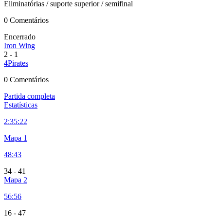
Eliminatórias
/ suporte superior
/ semifinal
0 Comentários
Encerrado
Iron Wing
2
-
1
4Pirates
0 Comentários
Partida completa
Estatísticas
2:
35:22
Mapa 1
48:43
34
-
41
Mapa 2
56:56
16
-
47