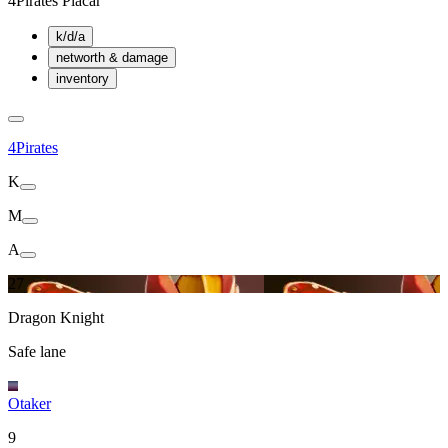
4Pirates Placar
k/d/a
networth & damage
inventory
4Pirates
K
M
A
27
Dragon Knight
Safe lane
Otaker
9