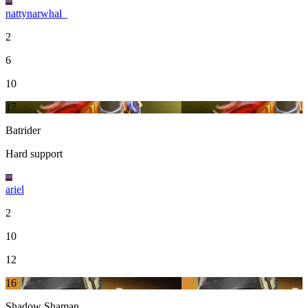
nattynarwhal_
2
6
10
17
Batrider
Hard support
ariel
2
10
12
16
Shadow Shaman