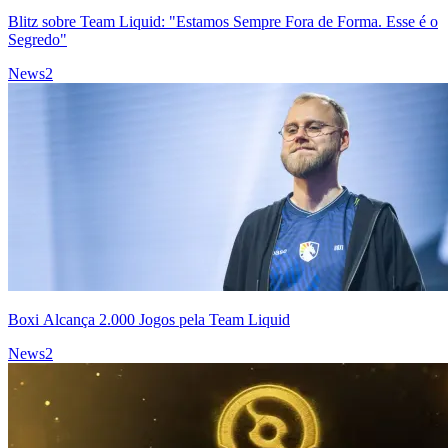
Blitz sobre Team Liquid: "Estamos Sempre Fora de Forma. Esse é o
Segredo"
News
2
Boxi Alcança 2.000 Jogos pela Team Liquid
News
2