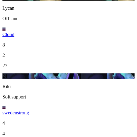
Lycan
Off lane
Cloud
8
2
27
24
Riki
Soft support
swedenstrong
4
4