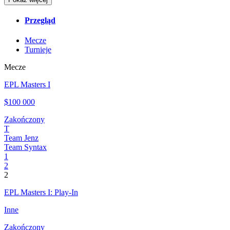
Przegląd
Mecze
Turnieje
Mecze
EPL Masters I
$100 000
Zakończony
T
Team Jenz
Team Syntax
1
2
2
EPL Masters I: Play-In
Inne
Zakończony