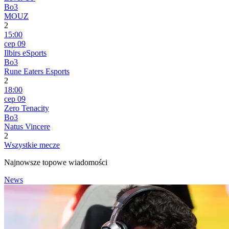
Bo3
MOUZ
2
15:00
сер 09
Ilbirs eSports
Bo3
Rune Eaters Esports
2
18:00
сер 09
Zero Tenacity
Bo3
Natus Vincere
2
Wszystkie mecze
Najnowsze topowe wiadomości
News