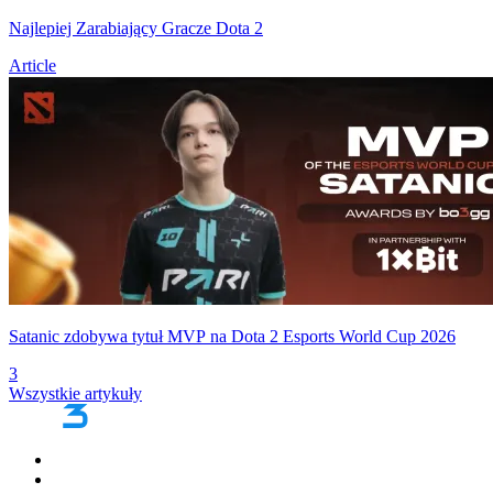
Najlepiej Zarabiający Gracze Dota 2
Article
Satanic zdobywa tytuł MVP na Dota 2 Esports World Cup 2026
3
Wszystkie artykuły