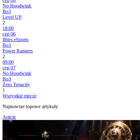
сер 06
No Hoodwink
Bo3
Level UP
2
18:00
сер 06
Ilbirs eSports
Bo3
Power Rangers
2
09:00
сер 07
No Hoodwink
Bo3
Zero Tenacity
1
Wszystkie mecze
Najnowsze topowe artykuły
Article