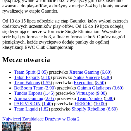
będą rozgrywane w formacie bo2. Zwycięzcy grup bezpośrednio
awansują do play-offów, a drużyny z miejsc 2–4 będą kontynuować
rywalizację w etapie Gauntlet.
Od 13 do 15 lipca odbędzie się etap Gauntlet, który wyłoni czterech
dodatkowych uczestników play-offów. Od 16 do 19 lipca odbędą
się decydujące mecze w formacie Single Elimination. Wszystkie
serie będą w formacie bo3, a finał w formacie bo5. Oprócz nagród
pieniężnych, każde zwycięstwo dodaje punkty do ogólnej
klasyfikacji EWC Club Championship.
Mecze otwarcia
Team Spirit
(
2.05
) przeciwko
Xtreme Gaming
(
6.60
)
Talon Esports
(
3.10
) przeciwko
Natus Vincere
(
3.30
)
Team Falcons
(
1.55
) przeciwko
Execration
(
8.50
)
BetBoom Team
(
2.90
) przeciwko
Gaimin Gladiators
(
3.60
)
Tundra Esports
(
1.45
) przeciwko
Virtus.pro
(
9.00
)
Aurora Gaming
(
2.05
) przeciwko
Team Yandex
(
5.80
)
PARIVISION
(
1.40
) przeciwko
HEROIC
(
10.00
)
Team Liquid
(
1.82
) przeciwko
Shopify Rebellion
(
6.60
)
Najwięcej Zarabiające Drużyny w Dota 2