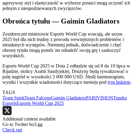
agresywny styl i elastyczność w wyborze postaci mogą uczynić ich
jednym z niespodziewanych zwycięzców.
Obrońca tytułu — Gaimin Gladiators
Zeszłoroczni mistrzowie Esports World Cup wracają, ale sezon
2025 był dla nich trudny z powodu wewnętrznych problemów i
nieudanych występów. Niemniej jednak, doświadczenie i chęć
obrony tytułu mogą pomóc im odnaleźć swoją grę i zaskoczyć
wszystkich.
Esports World Cup 2025 w Dota 2 odbędzie się od 8 do 19 lipca w
Rijadzie, stolicy Arabii Saudyjskiej. Drużyny będą rywalizować o
pulę nagród w wysokości 3 000 000 USD. Śledź harmonogram,
wyniki i wszystkie wiadomości dotyczące turnieju pod
tym linkiem
.
TAGS
Team Spirit
Team Falcons
Gaimin Gladiators
PARIVISION
Tundra
Esports
Esports World Cup 2025
Additional content available
Go to Twitter bo3.gg
Check out