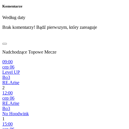
Komentarze
Według daty
Brak komentarzy! Bądź pierwszym, który zareaguje
Nadchodzące Topowe Mecze
09:00
сер 06
Level UP
Bo3
RE.Arise
2
12:00
сер 06
RE.Arise
Bo3
No Hoodwink
1
15:00