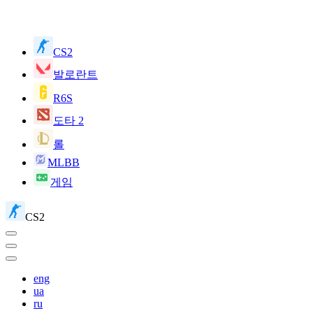
CS2
발로란트
R6S
도타 2
롤
MLBB
게임
CS2
eng
ua
ru