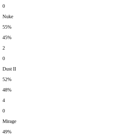
0
Nuke
55%
45%
2
0
Dust II
52%
48%
4
0
Mirage
49%