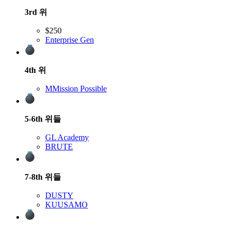
3rd
위
$250
Enterprise Gen
4th
위
M
Mission Possible
5-6th
위들
GL Academy
BRUTE
7-8th
위들
DUSTY
KUUSAMO