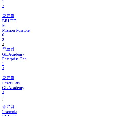
1
2
1
종료됨
BRUTE
M
Mission Possible
0
2
2
종료됨
GL Academy
Enterprise Gen
1
2
1
종료됨
Lazer Cats
GL Academy
2
1
1
종료됨
Insomnia