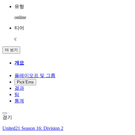
유형
online
티어
c
더 보기
개요
플레이오프 및 그룹
Pick’Ems
결과
팀
통계
경기
United21 Season 16: Division 2