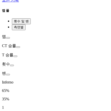
모든 기록
맵 풀
횟수 및 밴
측면별
맵
CT
승률
T
승률
횟수
밴
Inferno
65%
35%
1