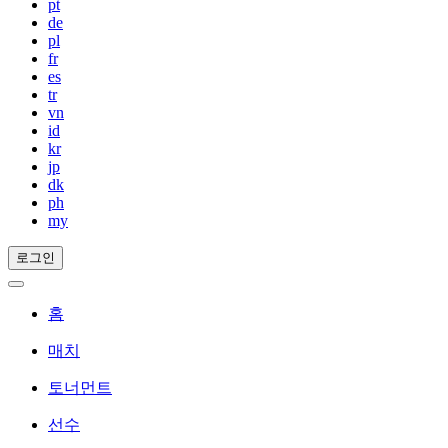
pt
de
pl
fr
es
tr
vn
id
kr
jp
dk
ph
my
로그인
홈
매치
토너먼트
선수