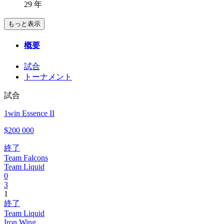
29 年
もっと表示
概要
試合
トーナメント
試合
1win Essence II
$200 000
終了
Team Falcons
Team Liquid
0
3
1
終了
Team Liquid
Iron Wing