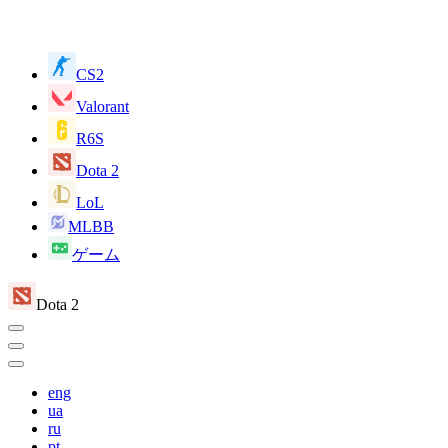
CS2
Valorant
R6S
Dota 2
LoL
MLBB
ゲーム
Dota 2
eng
ua
ru
pt