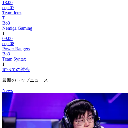
18:00
сер 07
Team Jenz
T
Bo3
Nemiga Gaming
1
09:00
сер 08
Power Rangers
Bo3
Team Syntax
1
すべての試合
最新のトップニュース
News