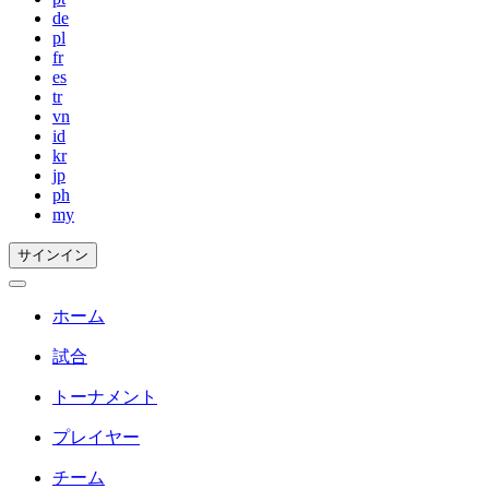
de
pl
fr
es
tr
vn
id
kr
jp
ph
my
サインイン
ホーム
試合
トーナメント
プレイヤー
チーム