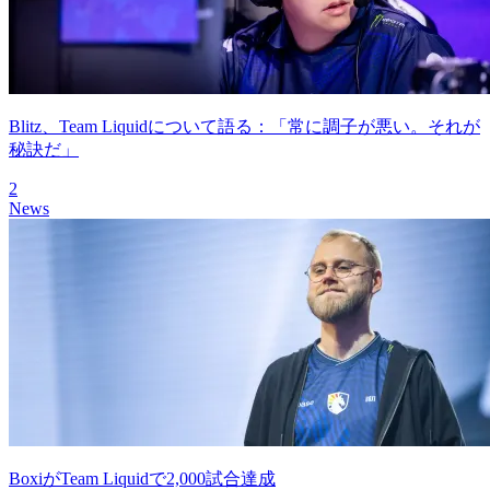
Blitz、Team Liquidについて語る：「常に調子が悪い。それが
秘訣だ」
2
News
BoxiがTeam Liquidで2,000試合達成