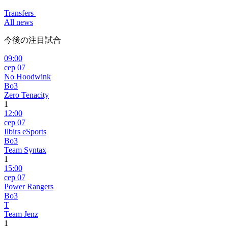
Transfers
All news
今後の注目試合
09:00
сер 07
No Hoodwink
Bo3
Zero Tenacity
1
12:00
сер 07
Ilbirs eSports
Bo3
Team Syntax
1
15:00
сер 07
Power Rangers
Bo3
T
Team Jenz
1