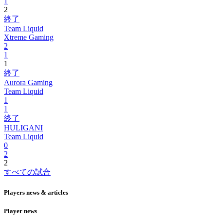
1
2
終了
Team Liquid
Xtreme Gaming
2
1
1
終了
Aurora Gaming
Team Liquid
1
1
終了
HULIGANI
Team Liquid
0
2
2
すべての試合
Players news & articles
Player news