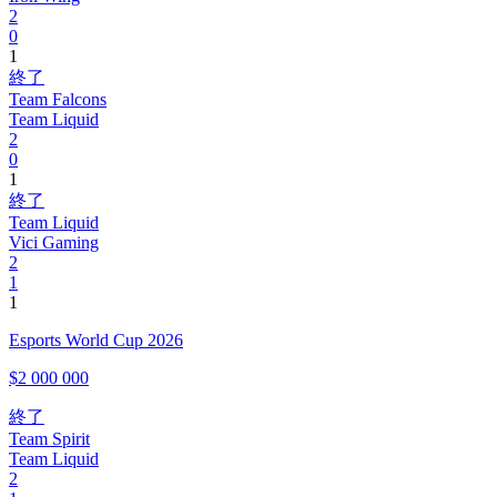
2
0
1
終了
Team Falcons
Team Liquid
2
0
1
終了
Team Liquid
Vici Gaming
2
1
1
Esports World Cup 2026
$2 000 000
終了
Team Spirit
Team Liquid
2