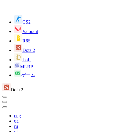
CS2
Valorant
R6S
Dota 2
LoL
MLBB
ゲーム
Dota 2
eng
ua
ru
pt