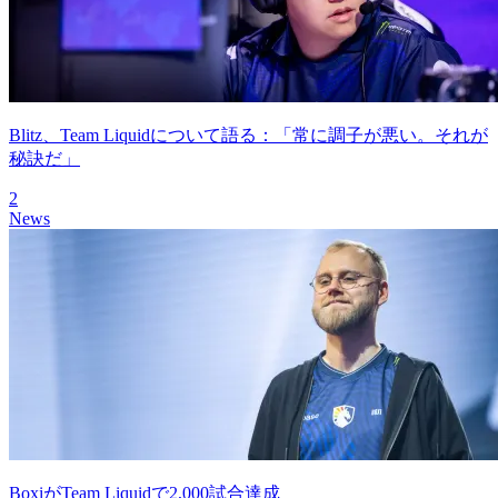
Blitz、Team Liquidについて語る：「常に調子が悪い。それが
秘訣だ」
2
News
BoxiがTeam Liquidで2,000試合達成