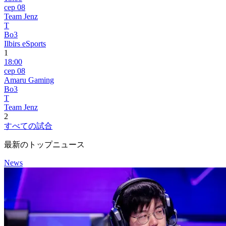
сер 08
Team Jenz
T
Bo3
Ilbirs eSports
1
18:00
сер 08
Amaru Gaming
Bo3
T
Team Jenz
2
すべての試合
最新のトップニュース
News