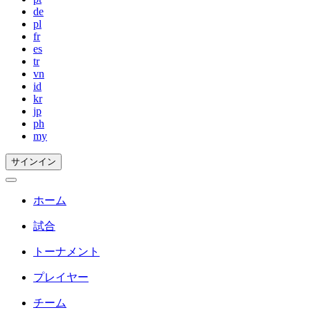
de
pl
fr
es
tr
vn
id
kr
jp
ph
my
サインイン
ホーム
試合
トーナメント
プレイヤー
チーム