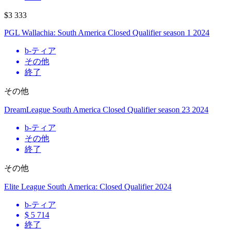
$3 333
PGL Wallachia: South America Closed Qualifier season 1 2024
b
-ティア
その他
終了
その他
DreamLeague South America Closed Qualifier season 23 2024
b
-ティア
その他
終了
その他
Elite League South America: Closed Qualifier 2024
b
-ティア
$ 5 714
終了