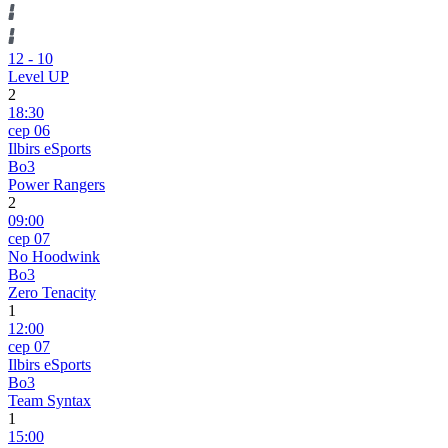
12
-
10
Level UP
2
18:30
сер 06
Ilbirs eSports
Bo3
Power Rangers
2
09:00
сер 07
No Hoodwink
Bo3
Zero Tenacity
1
12:00
сер 07
Ilbirs eSports
Bo3
Team Syntax
1
15:00