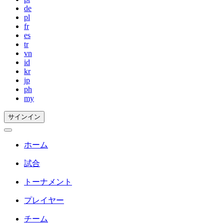
de
pl
fr
es
tr
vn
id
kr
jp
ph
my
サインイン
ホーム
試合
トーナメント
プレイヤー
チーム