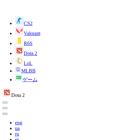
CS2
Valorant
R6S
Dota 2
LoL
MLBB
ゲーム
Dota 2
eng
ua
ru
pt