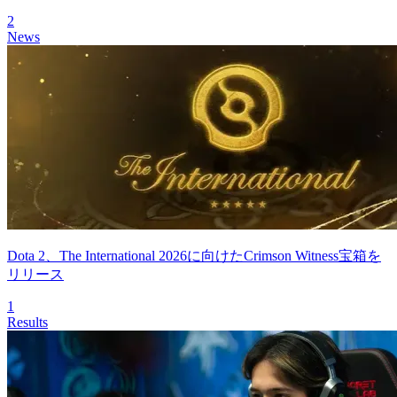
2
News
Dota 2、The International 2026に向けたCrimson Witness宝箱を
リリース
1
Results