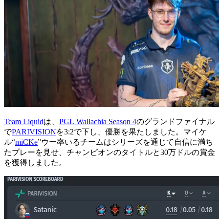
Team Liquid
は、
PGL Wallachia Season 4
のグランドファイナル
で
PARIVISION
を3:2で下し、優勝を果たしました。マイケ
ル“
miCKe
”ウー率いるチームはシリーズを通じて自信に満ち
たプレーを見せ、チャンピオンのタイトルと30万ドルの賞金
を獲得しました。