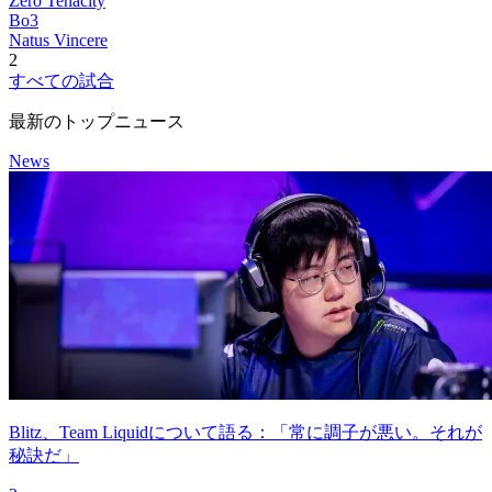
Zero Tenacity
Bo3
Natus Vincere
2
すべての試合
最新のトップニュース
News
Blitz、Team Liquidについて語る：「常に調子が悪い。それが
秘訣だ」