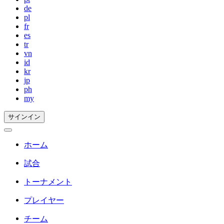
de
pl
fr
es
tr
vn
id
kr
jp
ph
my
サインイン
ホーム
試合
トーナメント
プレイヤー
チーム