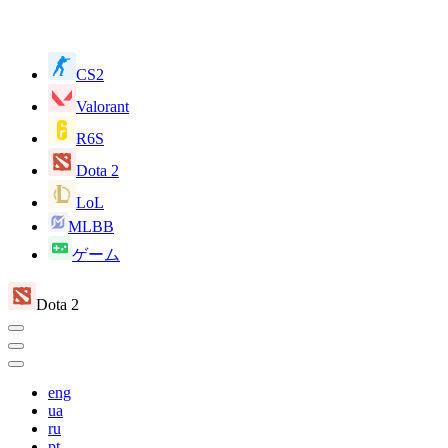
CS2
Valorant
R6S
Dota 2
LoL
MLBB
ゲーム
Dota 2
eng
ua
ru
pt