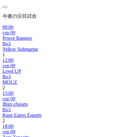
今後の注目試合
09:00
сер 09
Power Rangers
Bo3
Yellow Submarine
1
12:00
сер 09
Level UP
Bo3
MOUZ
2
15:00
сер 09
Ilbirs eSports
Bo3
Rune Eaters Esports
2
18:00
сер 09