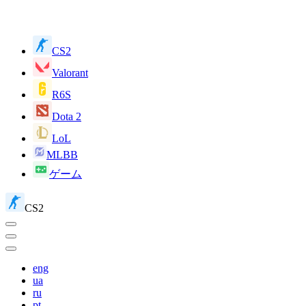
CS2
Valorant
R6S
Dota 2
LoL
MLBB
ゲーム
CS2
eng
ua
ru
pt