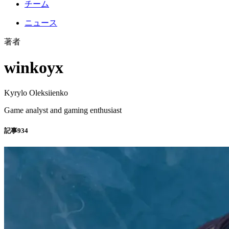
チーム
ニュース
著者
winkoyx
Kyrylo Oleksiienko
Game analyst and gaming enthusiast
記事
934