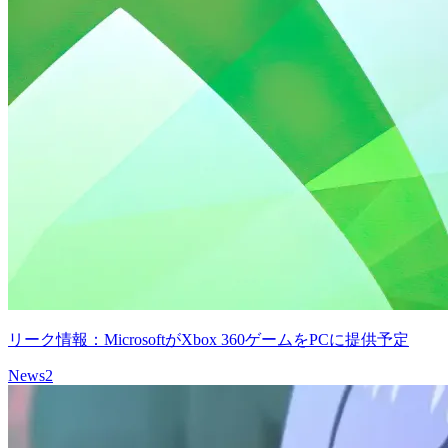
リーク情報：MicrosoftがXbox 360ゲームをPCに提供予定
News
2