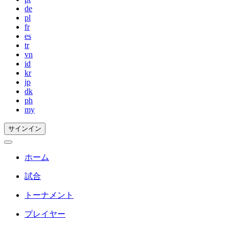
de
pl
fr
es
tr
vn
id
kr
jp
dk
ph
my
サインイン
ホーム
試合
トーナメント
プレイヤー