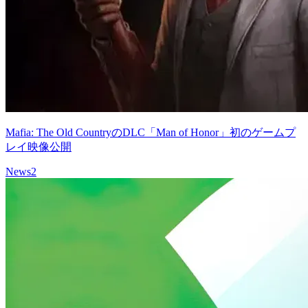
Mafia: The Old CountryのDLC「Man of Honor」初のゲームプ
レイ映像公開
News
2