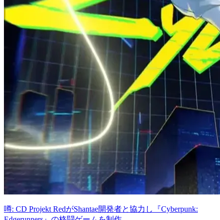
噂: CD Projekt RedがShantae開発者と協力し『Cyberpunk:
Edgerunners』の格闘ゲームを制作