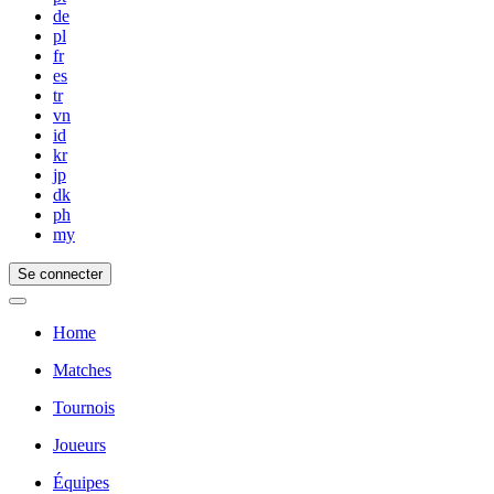
de
pl
fr
es
tr
vn
id
kr
jp
dk
ph
my
Se connecter
Home
Matches
Tournois
Joueurs
Équipes