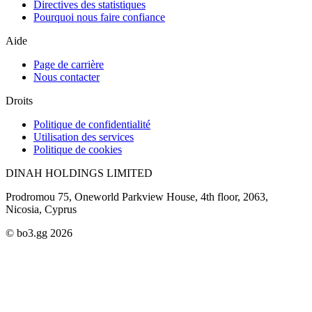
Directives des statistiques
Pourquoi nous faire confiance
Aide
Page de carrière
Nous contacter
Droits
Politique de confidentialité
Utilisation des services
Politique de cookies
DINAH HOLDINGS LIMITED
Prodromou 75, Oneworld Parkview House, 4th floor, 2063,
Nicosia, Cyprus
© bo3.gg 2026