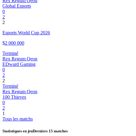
Rex Regum Qeon
Global Esports
0
2
2
Esports World Cup 2026
$2 000 000
Terminé
Rex Regum Qeon
EDward Gaming
0
2
2
Terminé
Rex Regum Qeon
100 Thieves
0
2
1
Tous les matchs
Statistiques en jeu
Derniers 15 matches