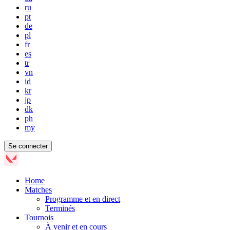
ru
pt
de
pl
fr
es
tr
vn
id
kr
jp
dk
ph
my
Se connecter
Home
Matches
Programme et en direct
Terminés
Tournois
À venir et en cours