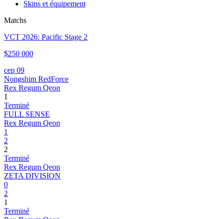
Skins et équipement
Matchs
VCT 2026: Pacific Stage 2
$250 000
сер 09
Nongshim RedForce
Rex Regum Qeon
1
Terminé
FULL SENSE
Rex Regum Qeon
1
2
2
Terminé
Rex Regum Qeon
ZETA DIVISION
0
2
1
Terminé