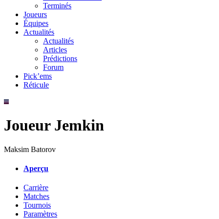
Terminés
Joueurs
Équipes
Actualités
Actualités
Articles
Prédictions
Forum
Pick’ems
Réticule
Joueur Jemkin
Maksim Batorov
Aperçu
Carrière
Matches
Tournois
Paramètres