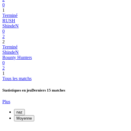
0
1
Terminé
RUSH
ShindeN
0
2
2
Terminé
ShindeN
Bounty Hunters
0
2
1
Tous les matchs
Statistiques en jeu
Derniers 15 matches
Plus
naz
Moyenne