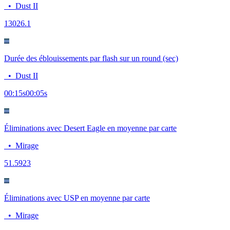
•
Dust II
130
26.1
Durée des éblouissements par flash sur un round (sec)
•
Dust II
00:15
s
00:05
s
Éliminations avec Desert Eagle en moyenne par carte
•
Mirage
5
1.5923
Éliminations avec USP en moyenne par carte
•
Mirage