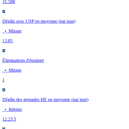
3
1.588
Dégâts avec USP en moyenne (par tour)
•
Mirage
13.8
5
Éliminations d'équipier
•
Mirage
1
Dégâts des grenades HE en moyenne (par tour)
•
Inferno
12.2
3.5