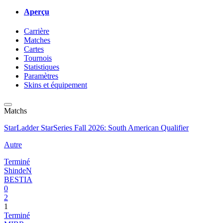
Aperçu
Carrière
Matches
Cartes
Tournois
Statistiques
Paramètres
Skins et équipement
Matchs
StarLadder StarSeries Fall 2026: South American Qualifier
Autre
Terminé
ShindeN
BESTIA
0
2
1
Terminé