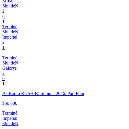
MIBR
ShindeN
2
0
1
Terminé
ShindeN
Imperial
2
1
2
Terminé
ShindeN
Galorys
2
0
1
BetBoom RUSH B! Summit 2026: Part Four
$50 000
Terminé
Imperial
ShindeN
2