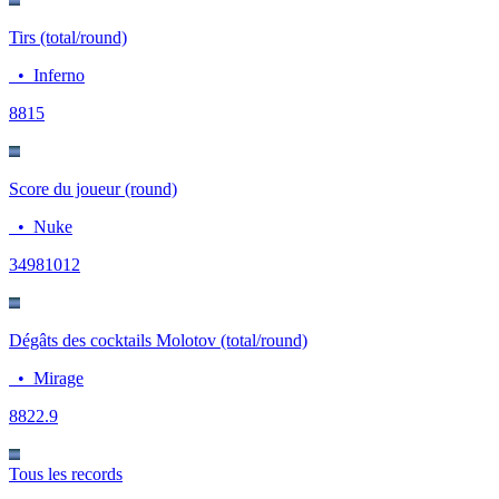
Tirs (total/round)
•
Inferno
88
15
Score du joueur (round)
•
Nuke
3498
1012
Dégâts des cocktails Molotov (total/round)
•
Mirage
88
22.9
Tous les records