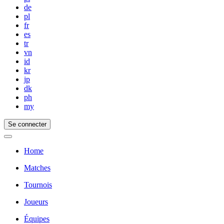
de
pl
fr
es
tr
vn
id
kr
jp
dk
ph
my
Se connecter
Home
Matches
Tournois
Joueurs
Équipes