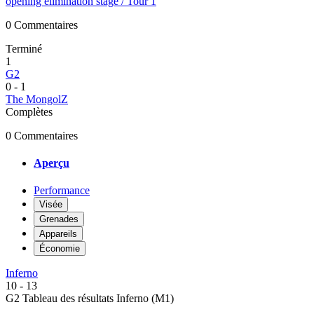
opening elimination stage
/ Tour 1
0 Commentaires
Terminé
1
G2
0
-
1
The MongolZ
Complètes
0 Commentaires
Aperçu
Performance
Visée
Grenades
Appareils
Économie
Inferno
10
-
13
G2 Tableau des résultats
Inferno (M1)