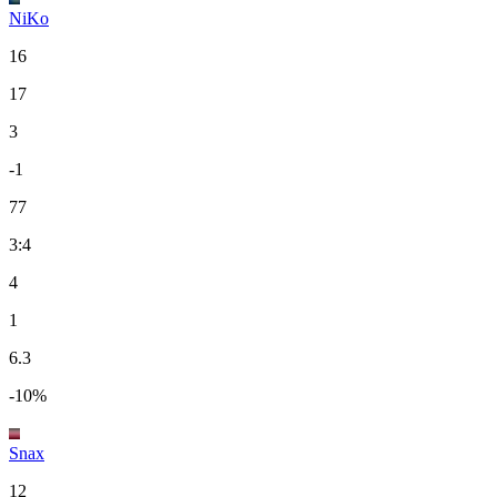
NiKo
16
17
3
-1
77
3:4
4
1
6.3
-10%
Snax
12