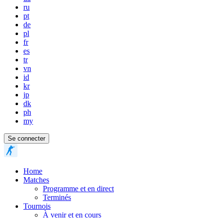
ru
pt
de
pl
fr
es
tr
vn
id
kr
jp
dk
ph
my
Se connecter
Home
Matches
Programme et en direct
Terminés
Tournois
À venir et en cours