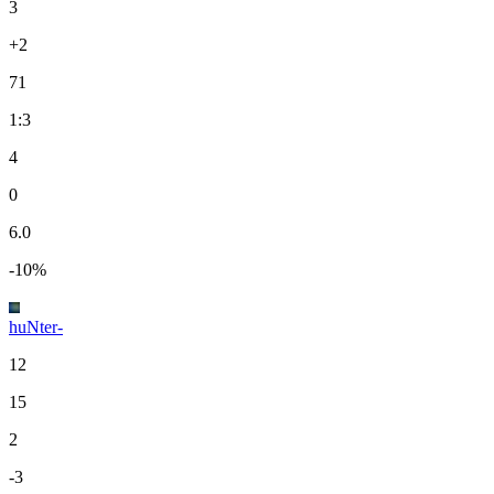
3
+2
71
1:3
4
0
6.0
-10%
huNter-
12
15
2
-3