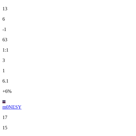
13
6
-1
63
1:1
3
1
6.1
+6%
m0NESY
17
15