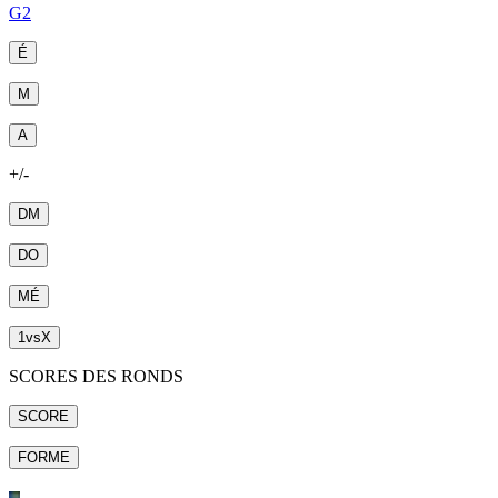
G2
É
M
A
+/-
DM
DO
MÉ
1
vs
X
SCORES DES RONDS
SCORE
FORME