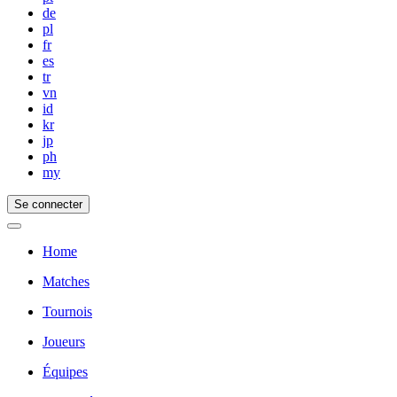
de
pl
fr
es
tr
vn
id
kr
jp
ph
my
Se connecter
Home
Matches
Tournois
Joueurs
Équipes