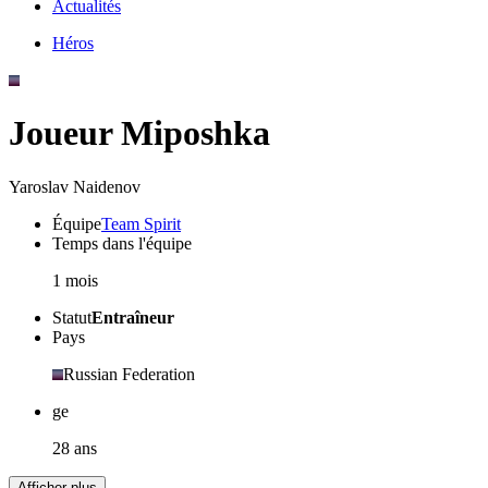
Actualités
Héros
Joueur Miposhka
Yaroslav Naidenov
Équipe
Team Spirit
Temps dans l'équipe
1 mois
Statut
Entraîneur
Pays
Russian Federation
ge
28 ans
Afficher plus