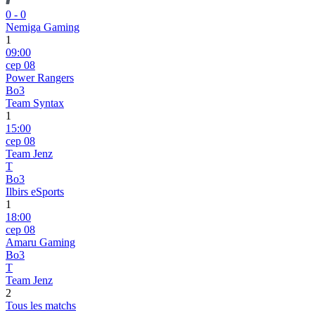
0
-
0
Nemiga Gaming
1
09:00
сер 08
Power Rangers
Bo3
Team Syntax
1
15:00
сер 08
Team Jenz
T
Bo3
Ilbirs eSports
1
18:00
сер 08
Amaru Gaming
Bo3
T
Team Jenz
2
Tous les matchs