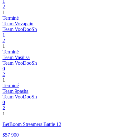
1
2
1
Terminé
Team Vovapain
Team VooDooSh
1
2
1
Terminé
Team Vasilisa
Team VooDooSh
0
2
1
Terminé
Team 9pasha
Team VooDooSh
0
2
1
BetBoom Streamers Battle 12
$57 900