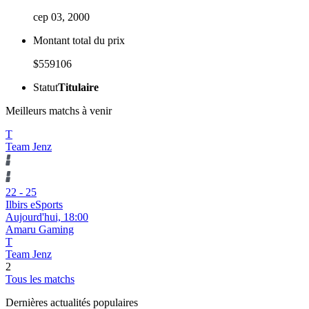
сер 03, 2000
Montant total du prix
$559106
Statut
Titulaire
Meilleurs matchs à venir
T
Team Jenz
22
-
25
Ilbirs eSports
Aujourd'hui,
18:00
Amaru Gaming
T
Team Jenz
2
Tous les matchs
Dernières actualités populaires