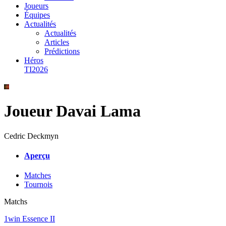
Joueurs
Équipes
Actualités
Actualités
Articles
Prédictions
Héros
TI2026
Joueur Davai Lama
Cedric Deckmyn
Aperçu
Matches
Tournois
Matchs
1win Essence II