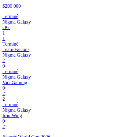
$200 000
Terminé
Nigma Galaxy
OG
1
1
Terminé
Team Falcons
Nigma Galaxy
2
0
Terminé
Nigma Galaxy
Vici Gaming
0
2
2
Terminé
Nigma Galaxy
Iron Wing
0
2
Esports World Cup 2026