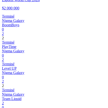
$2 000 000
Terminé
Nigma Galaxy
BoomBoys
0
2
2
Terminé
PlayTime
Nigma Galaxy
0
2
Terminé
Level UP
Nigma Galaxy
0
2
2
Terminé
Nigma Galaxy
Team Liquid
2
0