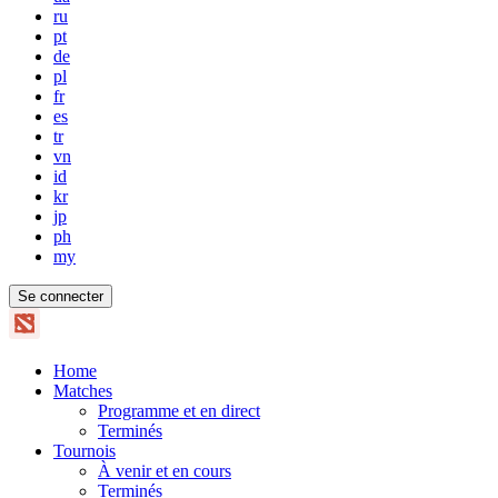
ru
pt
de
pl
fr
es
tr
vn
id
kr
jp
ph
my
Se connecter
Home
Matches
Programme et en direct
Terminés
Tournois
À venir et en cours
Terminés