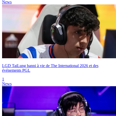
News
LGD TaiLung banni à vie de The International 2026 et des
événements PGL
1
News