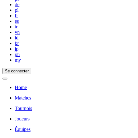
de
pl
fr
es
tr
vn
id
kr
jp
ph
my
Se connecter
Home
Matches
Tournois
Joueurs
Équipes