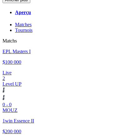
Aperçu
Matches
Tournois
Matchs
EPL Masters I
$100 000
Live
2
Level UP
0
-
0
MOUZ
1win Essence II
$200 000