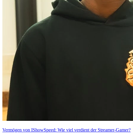
Vermögen von IShowSpeed: Wie viel verdient der Streamer-Gamer?