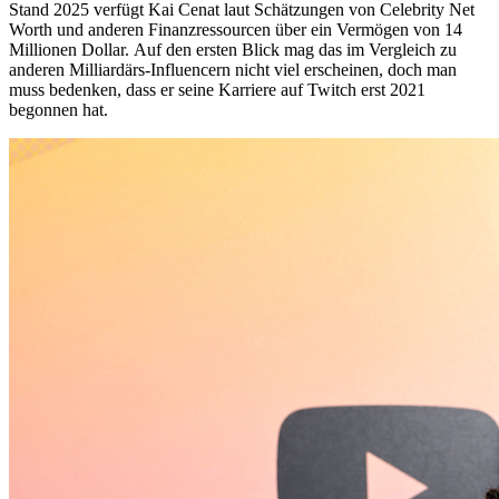
Stand 2025 verfügt Kai Cenat laut Schätzungen von Celebrity Net
Worth und anderen Finanzressourcen über ein Vermögen von 14
Millionen Dollar. Auf den ersten Blick mag das im Vergleich zu
anderen Milliardärs-Influencern nicht viel erscheinen, doch man
muss bedenken, dass er seine Karriere auf Twitch erst 2021
begonnen hat.